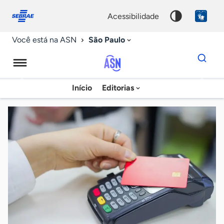
Fale
Acessibilidade
conosco
0
acessibilidade
9
São Paulo
Você está na ASN
Dados
para
busca
Agência
Início
Editorias
Palavra
Sebrae
chave
de
Notícias