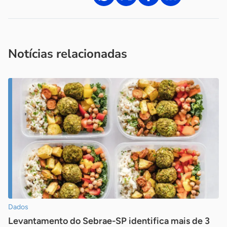
Acesse nossos canais de atendimento
Ficou com alguma dúvida?
.
Se
você é um profissional da imprensa, entre em contato pelo
imprensa@sebrae.com.br
fale com a ASN em cada UF
ou
Notícias relacionadas
Dados
Levantamento do Sebrae-SP identifica mais de 3