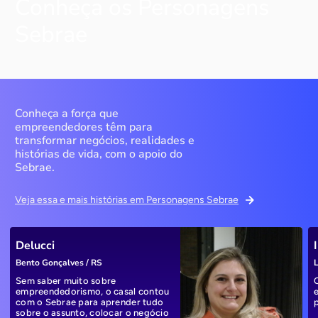
Conheça os Personagens
Sebrae
Conheça a força que
empreendedores têm para
transformar negócios, realidades e
histórias de vida, com o apoio do
Sebrae.
Veja essa e mais histórias em Personagens Sebrae
Delucci
Bento Gonçalves / RS
L
Sem saber muito sobre
empreendedorismo, o casal contou
com o Sebrae para aprender tudo
sobre o assunto, colocar o negócio