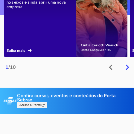
nos eixos e ainda abrir uma nova
empresa
Cíntia Ceriotti Weirich
Bento Gonçalves / RS
Saiba mais
1
/10
Confira cursos, eventos e conteúdos do Portal
Sebrae.
Acesse o Portal