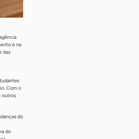
 agência
mento e na
e das
studantes
cio. Com o
m outros
udanças do
ma do
soa