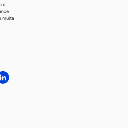
o é
rande
m muita