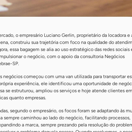
cado, o empresário Luciano Gerlin, proprietário da locadora e
ena, construiu sua trajetória com foco na qualidade do atendi
gora, essa bagagem se alia ao uso estratégico das redes sociais 
 impulsionar o negócio, com o apoio da consultoria Negócios
Sebrae-SP.
nos negócios começou com uma van utilizada para transportar e
da própria experiência, ele identificou uma oportunidade de negó
a se estruturou, ampliou os serviços e hoje atende clientes e
sicas quanto empresas.
adas, segundo o empresário, os focos foram se adaptando às m
a sempre caminhou ao lado do negócio, facilitando processos,
xpandindo a marca, sempre prezando pela resolução do proble
r resolver o problema daquela pessoa. Quando resolvemos, a pes