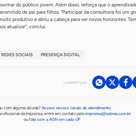
proximar do público jovem. Além disso, reforça que o aprendizad
nsmitido de pai para filhos. “Participar da consultoria foi um g
i muito produtivo e abriu a cabeça para ver novos horizontes. Te
s atualizar”, conclui.
REDES SOCIAIS
PRESENÇA DIGITAL
COMPARTILHE
Acesse nossos canais de atendimento
ou com alguma dúvida?
.
imprensa@sebrae.com.br
rofissional da imprensa, entre em contato pelo
fale com a ASN em cada UF
ou