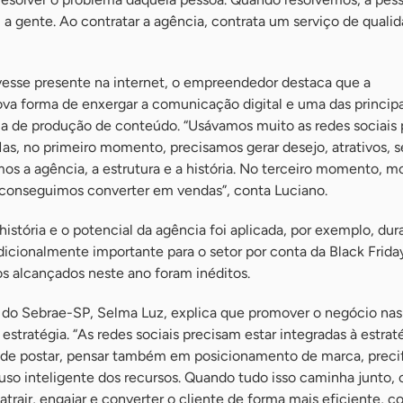
 gente. Ao contratar a agência, contrata um serviço de qualid
vesse presente na internet, o empreendedor destaca que a
ova forma de enxergar a comunicação digital e uma das principa
ia de produção de conteúdo. “Usávamos muito as redes sociais 
s, no primeiro momento, precisamos gerar desejo, atrativos, s
os a agência, a estrutura e a história. No terceiro momento, m
 conseguimos converter em vendas”, conta Luciano.
 história e o potencial da agência foi aplicada, por exemplo, du
dicionalmente importante para o setor por conta da Black Frid
os alcançados neste ano foram inéditos.
 do Sebrae-SP, Selma Luz, explica que promover o negócio nas
 estratégia. “As redes sociais precisam estar integradas à estrat
de postar, pensar também em posicionamento de marca, preci
so inteligente dos recursos. Quando tudo isso caminha junto, 
rair, engajar e converter o cliente de forma mais eficiente, 