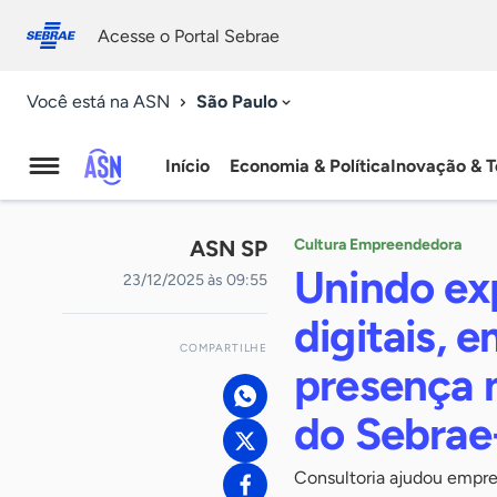
Fale
Acessibilidade
conosco
0
Acesse o Portal Sebrae
9
São Paulo
Você está na ASN
Início
Economia & Política
Inovação & T
Agência
Sebrae
ASN SP
Cultura Empreendedora
de
Unindo exp
23/12/2025 às 09:55
Notícias
digitais, 
COMPARTILHE
presença 
do Sebrae
Consultoria ajudou empre