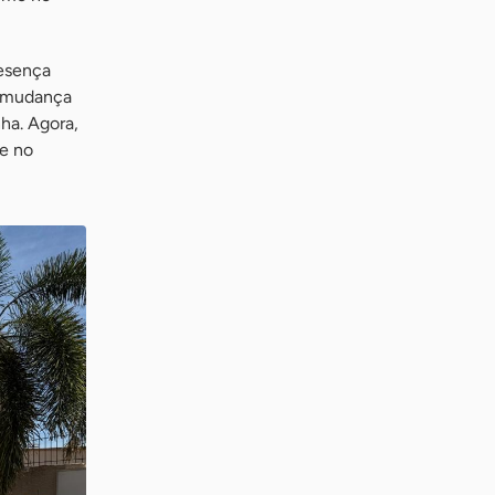
resença
a mudança
ha. Agora,
e no