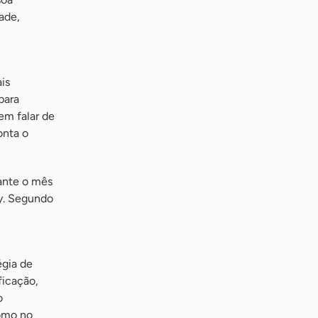
ade,
is
para
em falar de
onta o
rante o mês
ay. Segundo
égia de
ficação,
o
como no