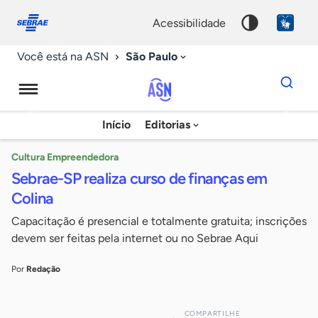
Fale
Acessibilidade
conosco
0
acessibilidade
9
São Paulo
Você está na ASN
Dados
para
busca
Agência
Início
Editorias
Palavra
Sebrae
chave
de
Cultura Empreendedora
Sebrae-SP realiza curso de finanças em
Notícias
Colina
Capacitação é presencial e totalmente gratuita; inscrições
devem ser feitas pela internet ou no Sebrae Aqui
Por
Redação
COMPARTILHE