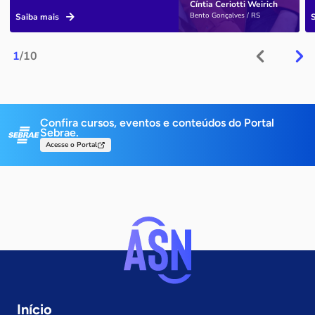
Cíntia Ceriotti Weirich
Bento Gonçalves / RS
Saiba mais
1
/10
Confira cursos, eventos e conteúdos do Portal
Sebrae.
Acesse o Portal
Início