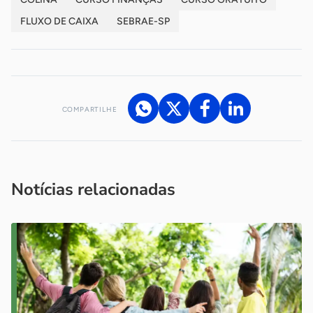
FLUXO DE CAIXA
SEBRAE-SP
COMPARTILHE
Acesse nossos canais de atendimento
Ficou com alguma dúvida?
.
Se
você é um profissional da imprensa, entre em contato pelo
imprensa@sebrae.com.br
fale com a ASN em cada UF
ou
Notícias relacionadas