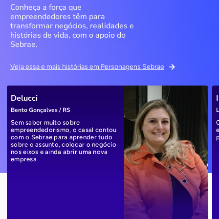
Conheça a força que
empreendedores têm para
transformar negócios, realidades e
histórias de vida, com o apoio do
Sebrae.
Veja essa e mais histórias em Personagens Sebrae
Delucci
Bento Gonçalves / RS
L
Sem saber muito sobre
empreendedorismo, o casal contou
com o Sebrae para aprender tudo
sobre o assunto, colocar o negócio
nos eixos e ainda abrir uma nova
empresa