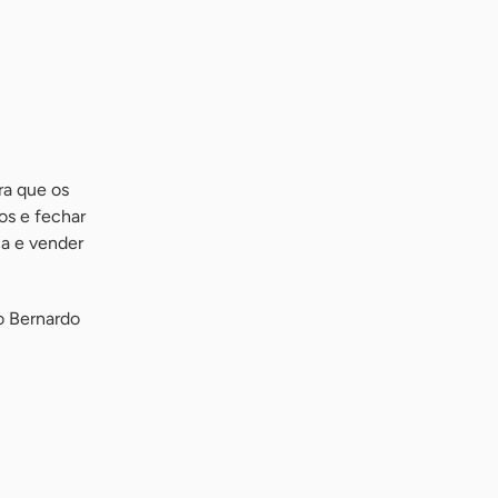
ra que os
s e fechar
ca e vender
o Bernardo