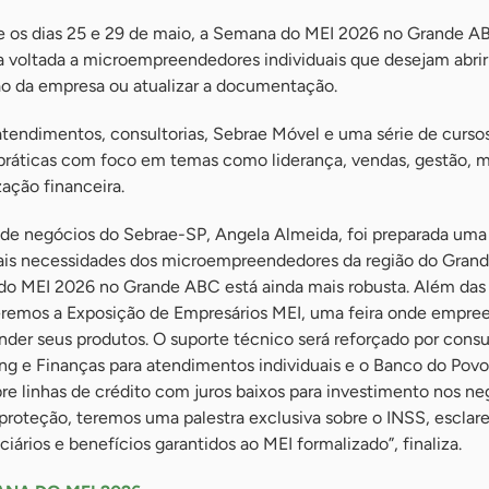
re os dias 25 e 29 de maio, a Semana do MEI 2026 no Grande 
 voltada a microempreendedores individuais que desejam abri
ão da empresa ou atualizar a documentação.
atendimentos, consultorias, Sebrae Móvel e uma série de curso
 práticas com foco em temas como liderança, vendas, gestão, 
zação financeira.
 de negócios do Sebrae-SP, Angela Almeida, foi preparada um
eais necessidades dos microempreendedores da região do Gran
o MEI 2026 no Grande ABC está ainda mais robusta. Além das
teremos a Exposição de Empresários MEI, uma feira onde empr
nder seus produtos. O suporte técnico será reforçado por consu
g e Finanças para atendimentos individuais e o Banco do Povo
bre linhas de crédito com juros baixos para investimento nos ne
 proteção, teremos uma palestra exclusiva sobre o INSS, escla
ciários e benefícios garantidos ao MEI formalizado”, finaliza.