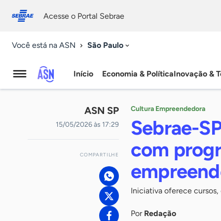
Fale
Acessibilidade
conosco
0
Acesse o Portal Sebrae
9
São Paulo
Você está na ASN
Início
Economia & Política
Inovação & T
Agência
Sebrae
ASN SP
Cultura Empreendedora
de
Sebrae-S
15/05/2026 às 17:29
Notícias
com progr
COMPARTILHE
empreend
Iniciativa oferece cursos
Por
Redação