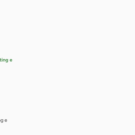
ting e
ng e