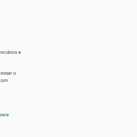
nciários e
essar o
 com
para