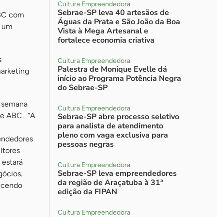
Cultura Empreendedora
Sebrae-SP leva 40 artesãos de
ABC com
Águas da Prata e São João da Boa
r um
Vista à Mega Artesanal e
fortalece economia criativa
s
Cultura Empreendedora
Palestra de Monique Evelle dá
marketing
início ao Programa Potência Negra
do Sebrae-SP
a semana
Cultura Empreendedora
de ABC. “A
Sebrae-SP abre processo seletivo
para analista de atendimento
pleno com vaga exclusiva para
eendedores
pessoas negras
ltores
 estará
Cultura Empreendedora
Sebrae-SP leva empreendedores
gócios.
da região de Araçatuba à 31ª
recendo
edição da FIPAN
Cultura Empreendedora