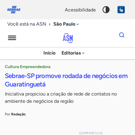
Fale
Acessibilidade
conosco
0
acessibilidade
9
São Paulo
Você está na ASN
Dados
para
busca
Agência
Início
Editorias
Palavra
Sebrae
chave
de
Cultura Empreendedora
Sebrae-SP promove rodada de negócios em
Notícias
Guaratinguetá
Iniciativa propiciou a criação de rede de contatos no
ambiente de negócios da região
Por
Redação
COMPARTILHE