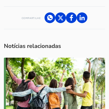
COMPARTILHE
Acesse nossos canais de atendimento
Ficou com alguma dúvida?
.
Se
você é um profissional da imprensa, entre em contato pelo
imprensa@sebrae.com.br
fale com a ASN em cada UF
ou
Notícias relacionadas