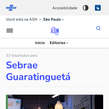
Fale
Acessibilidade
conosco
0
acessibilidade
9
São Paulo
Você está na ASN
Dados
para
busca
Agência
Início
Editorias
Palavra
Sebrae
chave
de
33 resultados para
Sebrae
Notícias
Guaratinguetá