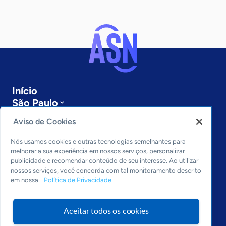
Início
São Paulo
Sobre a ASN
Aviso de Cookies
Últimas notícias
Entre em contato
Nós usamos cookies e outras tecnologias semelhantes para
Editorias
melhorar a sua experiência em nossos serviços, personalizar
publicidade e recomendar conteúdo de seu interesse. Ao utilizar
Economia & Política
nossos serviços, você concorda com tal monitoramento descrito
em nossa
Política de Privacidade
Inovação & Tecnologia
Cultura empreendedora
Dados
Aceitar todos os cookies
Arquivo