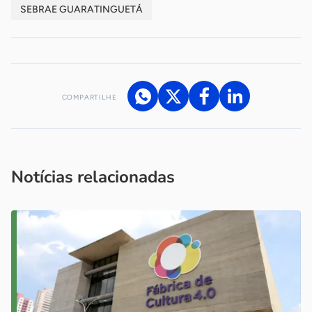
SEBRAE GUARATINGUETÁ
COMPARTILHE
Acesse nossos canais de atendimento
Ficou com alguma dúvida?
.
Se
você é um profissional da imprensa, entre em contato pelo
imprensa@sebrae.com.br
fale com a ASN em cada UF
ou
Notícias relacionadas