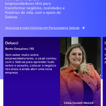
empreendedores têm para
transformar negócios, realidades e
histórias de vida, com o apoio do
Sebrae.
Veja essa e mais histórias em Personagens Sebrae
Delucci
Bento Gonçalves / RS
L
Sem saber muito sobre
empreendedorismo, o casal contou
com o Sebrae para aprender tudo
sobre o assunto, colocar o negócio
nos eixos e ainda abrir uma nova
empresa
Cíntia Ceriotti Weirich