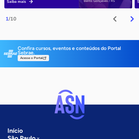
Bento Gonçalves / RS
Saiba mais
1
/10
Confira cursos, eventos e conteúdos do Portal
Sebrae.
Acesse o Portal
Início
São Paulo