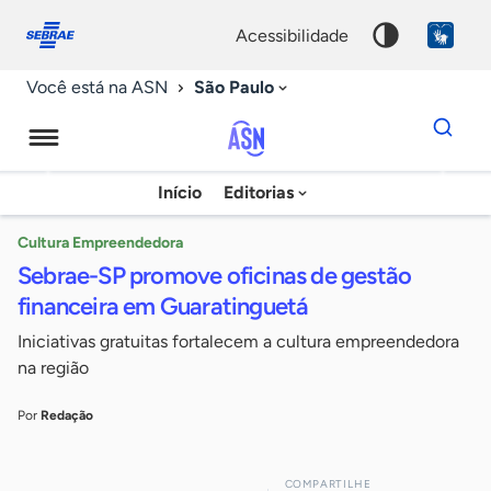
Fale
Acessibilidade
conosco
0
acessibilidade
9
São Paulo
Você está na ASN
Dados
para
busca
Agência
Início
Editorias
Palavra
Sebrae
chave
de
Cultura Empreendedora
Sebrae-SP promove oficinas de gestão
Notícias
financeira em Guaratinguetá
Iniciativas gratuitas fortalecem a cultura empreendedora
na região
Por
Redação
COMPARTILHE