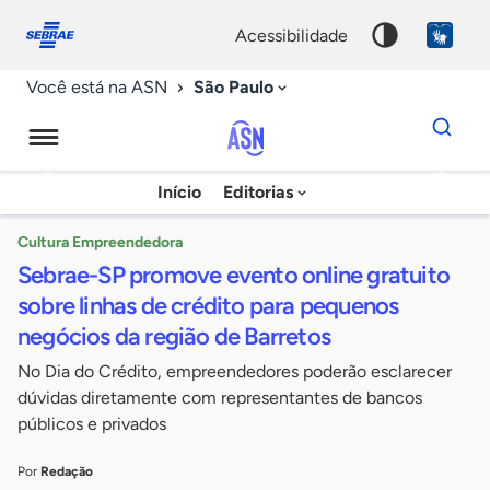
Fale
Acessibilidade
conosco
0
acessibilidade
9
São Paulo
Você está na ASN
Dados
para
busca
Agência
Início
Editorias
Palavra
Sebrae
chave
de
Cultura Empreendedora
Sebrae-SP promove evento online gratuito
Notícias
sobre linhas de crédito para pequenos
negócios da região de Barretos
No Dia do Crédito, empreendedores poderão esclarecer
dúvidas diretamente com representantes de bancos
públicos e privados
Por
Redação