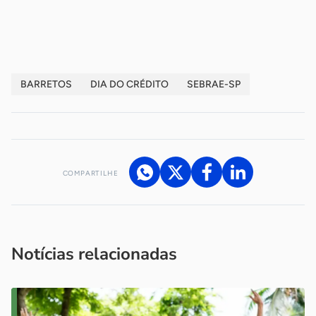
-
BARRETOS
DIA DO CRÉDITO
SEBRAE-SP
COMPARTILHE
Acesse nossos canais de atendimento
Ficou com alguma dúvida?
.
Se
você é um profissional da imprensa, entre em contato pelo
imprensa@sebrae.com.br
fale com a ASN em cada UF
ou
Notícias relacionadas