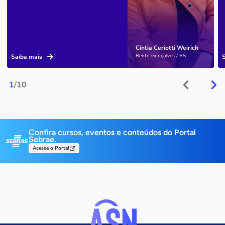
Cíntia Ceriotti Weirich
Bento Gonçalves / RS
Saiba mais
1
/10
Confira cursos, eventos e conteúdos do Portal
Sebrae.
Acesse o Portal