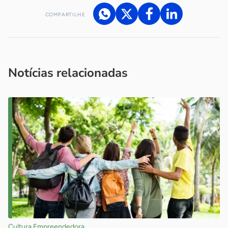
COMPARTILHE
Acesse nossos canais de atendimento
Ficou com alguma dúvida?
.
Se
você é um profissional da imprensa, entre em contato pelo
imprensa@sebrae.com.br
fale com a ASN em cada UF
ou
Notícias relacionadas
Cultura Empreendedora