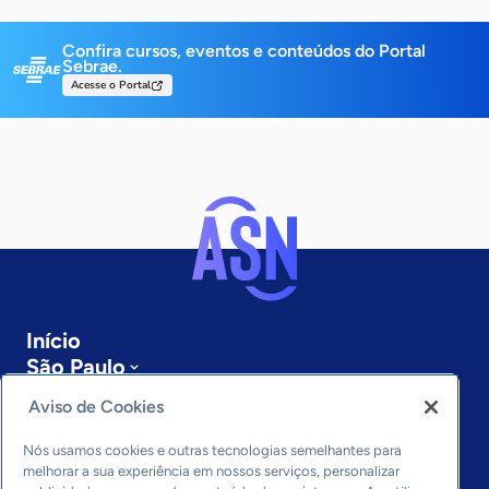
Confira cursos, eventos e conteúdos do Portal
Sebrae.
Acesse o Portal
Início
São Paulo
Sobre a ASN
Aviso de Cookies
Últimas notícias
Entre em contato
Nós usamos cookies e outras tecnologias semelhantes para
Editorias
melhorar a sua experiência em nossos serviços, personalizar