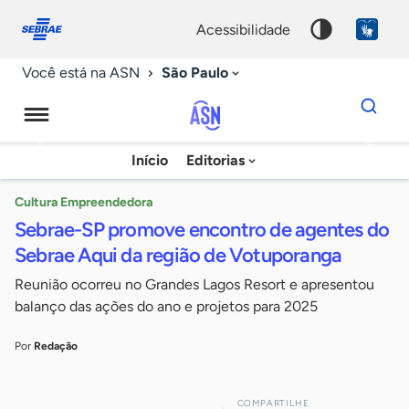
Fale
Acessibilidade
conosco
0
acessibilidade
9
São Paulo
Você está na ASN
Dados
para
busca
Agência
Início
Editorias
Palavra
Sebrae
chave
de
Cultura Empreendedora
Sebrae-SP promove encontro de agentes do
Notícias
Sebrae Aqui da região de Votuporanga
Reunião ocorreu no Grandes Lagos Resort e apresentou
balanço das ações do ano e projetos para 2025
Por
Redação
COMPARTILHE