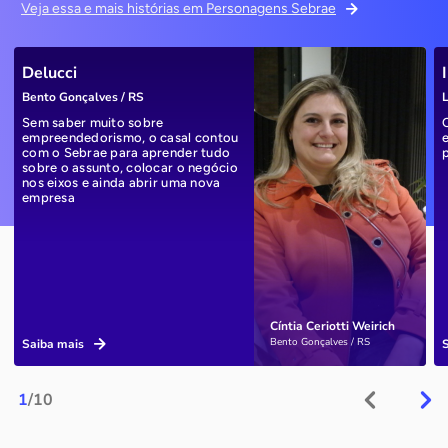
Veja essa e mais histórias em Personagens Sebrae
Delucci
Bento Gonçalves / RS
L
Sem saber muito sobre
empreendedorismo, o casal contou
com o Sebrae para aprender tudo
sobre o assunto, colocar o negócio
nos eixos e ainda abrir uma nova
empresa
Cíntia Ceriotti Weirich
Bento Gonçalves / RS
Saiba mais
1
/10