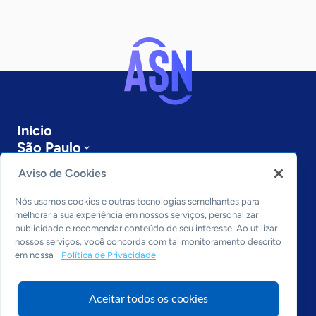
Início
São Paulo
Sobre a ASN
Aviso de Cookies
Últimas notícias
Entre em contato
Nós usamos cookies e outras tecnologias semelhantes para
Editorias
melhorar a sua experiência em nossos serviços, personalizar
publicidade e recomendar conteúdo de seu interesse. Ao utilizar
Economia & Política
nossos serviços, você concorda com tal monitoramento descrito
em nossa
Política de Privacidade
Inovação & Tecnologia
Cultura empreendedora
Dados
Aceitar todos os cookies
Arquivo