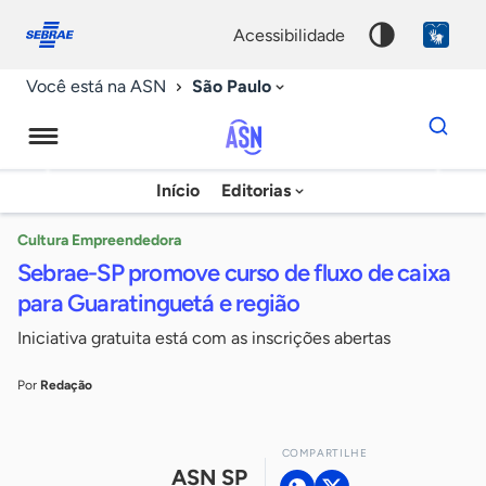
Fale
Acessibilidade
conosco
0
acessibilidade
9
São Paulo
Você está na ASN
Dados
para
busca
Agência
Início
Editorias
Palavra
Sebrae
chave
de
Cultura Empreendedora
Sebrae-SP promove curso de fluxo de caixa
Notícias
para Guaratinguetá e região
Iniciativa gratuita está com as inscrições abertas
Por
Redação
COMPARTILHE
ASN SP