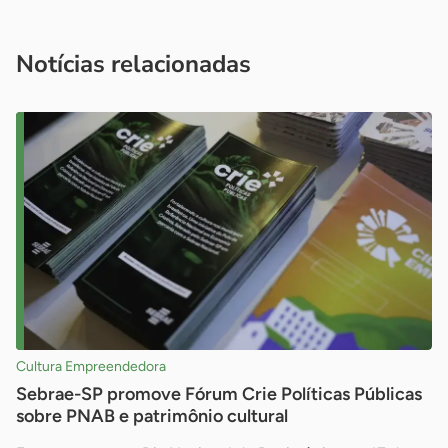
Acesse nossos canais de atendimento
Ficou com alguma dúvida?
.
Se
você é um profissional da imprensa, entre em contato pelo
imprensa@sebrae.com.br
fale com a ASN em cada UF
ou
Notícias relacionadas
Cultura Empreendedora
Sebrae-SP promove Fórum Crie Políticas Públicas
sobre PNAB e patrimônio cultural