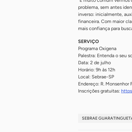
“É muito comum vermos o
problema, sem antes iden
inverso: inicialmente, au
financeira. Com maior cla
mais confiança para busca
SERVIÇO
Programa Oxigena
Palestra: Entenda o seu s
Data: 2 de julho
Horário: 9h às 12h
Local: Sebrae-SP
Endereço: R. Monsenhor F
Inscrições gratuitas:
http
SEBRAE GUARATINGUET