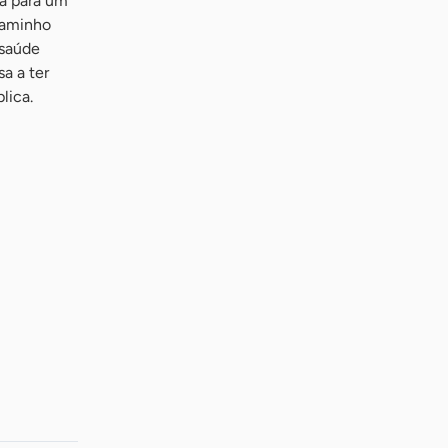
a para um
caminho
 saúde
a a ter
lica.