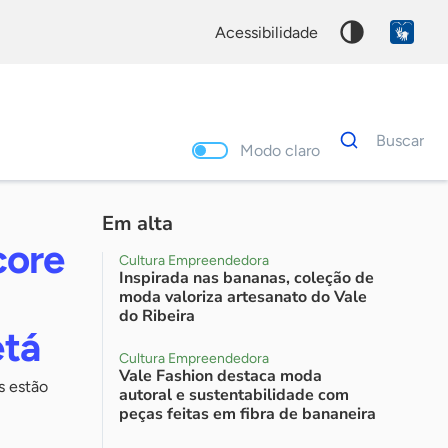
acessibilidade
Dados
Buscar
para
Modo claro
busca
Palavra
chave
Em alta
core
Cultura Empreendedora
Inspirada nas bananas, coleção de
moda valoriza artesanato do Vale
do Ribeira
etá
Cultura Empreendedora
Vale Fashion destaca moda
s estão
autoral e sustentabilidade com
peças feitas em fibra de bananeira