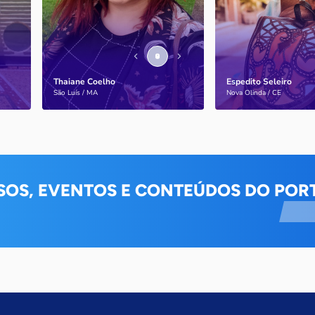
de pessoas com a doença
internacionais
Thaiane Coelho
Espedito Seleiro
Saiba mais
Saiba mais
São Luís / MA
Nova Olinda / CE
SOS, EVENTOS E CONTEÚDOS DO PORT