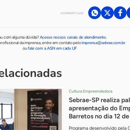
COMPARTILHE
Acesse nossos canais de atendimento
ou com alguma dúvida?
.
imprensa@sebrae.com.br
rofissional da imprensa, entre em contato pelo
fale com a ASN em cada UF
ou
relacionadas
Cultura Empreendedora
Sebrae-SP realiza pal
apresentação do Em
Barretos no dia 12 d
Programa desenvolvido pela 