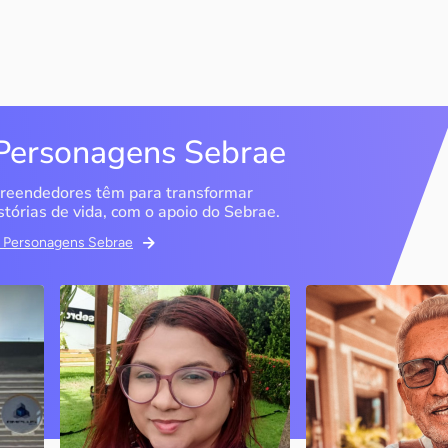
Personagens Sebrae
reendedores têm para transformar
stórias de vida, com o apoio do Sebrae.
em Personagens Sebrae
Memória Ancestral
Espedito Selei
São Luís / MA
Nova Olinda / CE
Ao lado da irmã e com o
Peças criadas pelo
apoio do Sebrae, a Memória
cearense já foram
Ancestral utiliza inteligência
apresentadas em fi
artificial com o objetivo de
novelas, desfiles d
 o
melhorar a qualidade de vida
até em exposições