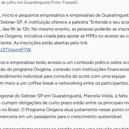
2 de julho, em Guaratinguetá (Foto: Freepik)
o, micro e pequenos empresários e empresárias de Guaratingue
ebrae-SP. A instituição oferece a palestra “Entenda o seu sco
a, das 9h às 12h. No mesmo evento, as pessoas poderão se inscr
 Oxigena, iniciativa criada para apoiar as MPEs no acesso ao c
iente. As inscrições estão abertas pelo link
m/r/2TVgxmtF7W
.
ios e empresárias terão acesso a um conteúdo prático sobre sc
ção do programa Oxigena, conexão com instituições financeiras
endimento individual para consulta do score com uma equipe
em meio a um coffee break e networking entre os participantes.
regional do Sebrae-SP em Guaratinguetá, Marcela Vilela, a falta 
m cumprir obrigações de curto prazo estão entre os principais m
 no Brasil. O Programa Oxigena atua justamente nesse ponto crí
inanceira em um passaporte para o crescimento sustentável.