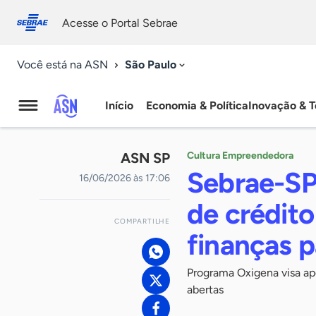
Fale
Acessibilidade
conosco
0
Acesse o Portal Sebrae
9
São Paulo
Você está na ASN
Início
Economia & Política
Inovação & T
Agência
Sebrae
ASN SP
Cultura Empreendedora
de
Sebrae-SP
16/06/2026 às 17:06
Notícias
de crédito
COMPARTILHE
finanças 
Programa Oxigena visa apo
abertas