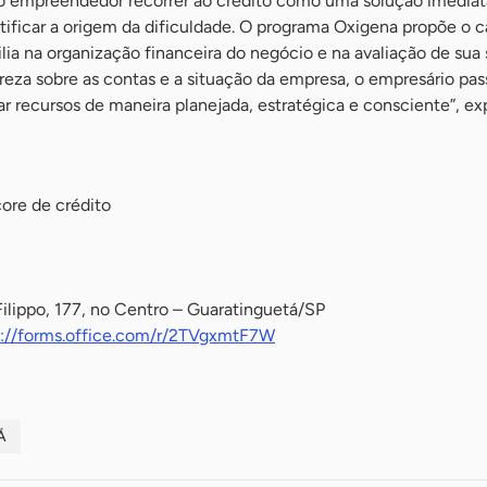
 empreendedor recorrer ao crédito como uma solução imediat
tificar a origem da dificuldade. O programa Oxigena propõe o 
xilia na organização financeira do negócio e na avaliação de sua
reza sobre as contas e a situação da empresa, o empresário pass
r recursos de maneira planejada, estratégica e consciente”, exp
core de crédito
ilippo, 177, no Centro – Guaratinguetá/SP
s://forms.office.com/r/2TVgxmtF7W
Á