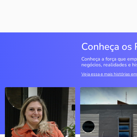
Conheça os 
Conheça a força que emp
negócios, realidades e hi
Veja essa e mais histórias 
Delucci
Infoecia Software
Ltda
Bento Gonçalves / RS
Londrina / PR
Sem saber muito sobre
empreendedorismo, o casal
Com mais de 20 anos de
contou com o Sebrae para
mercado, o empresário
aprender tudo sobre o
contou com o Sebrae para
assunto, colocar o negócio
crescimento do negócio