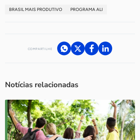
BRASIL MAIS PRODUTIVO
PROGRAMA ALI
COMPARTILHE
Acesse nossos canais de atendimento
Ficou com alguma dúvida?
.
Se
você é um profissional da imprensa, entre em contato pelo
imprensa@sebrae.com.br
fale com a ASN em cada UF
ou
Notícias relacionadas