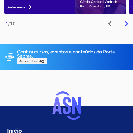
Cíntia Ceriotti Weirich
Bento Gonçalves / RS
Saiba mais
1
/10
Confira cursos, eventos e conteúdos do Portal
Sebrae.
Acesse o Portal
Início