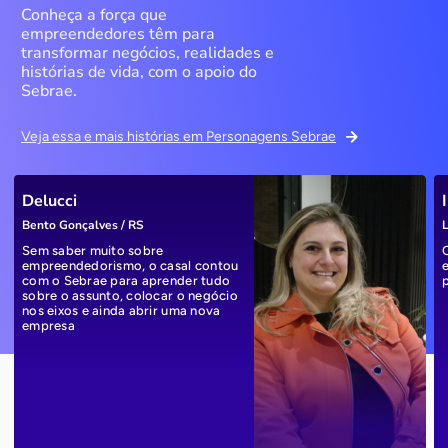
Conheça a força que
empreendedores têm para
transformar negócios, realidades e
histórias de vida, com o apoio do
Sebrae.
Veja essa e mais histórias em Personagens Sebrae
Delucci
Bento Gonçalves / RS
L
Sem saber muito sobre
empreendedorismo, o casal contou
com o Sebrae para aprender tudo
sobre o assunto, colocar o negócio
nos eixos e ainda abrir uma nova
empresa