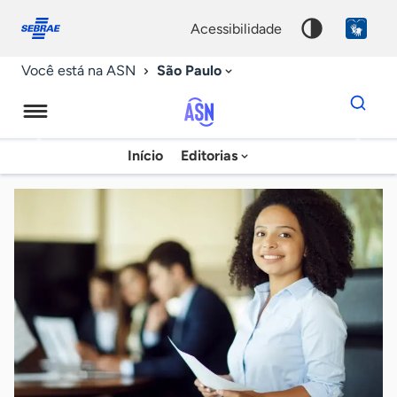
Fale
Acessibilidade
conosco
0
acessibilidade
9
São Paulo
Você está na ASN
Dados
para
busca
Agência
Início
Editorias
Palavra
Sebrae
chave
de
Notícias