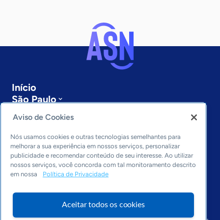
Início
São Paulo
Sobre a ASN
Aviso de Cookies
Últimas notícias
Entre em contato
Nós usamos cookies e outras tecnologias semelhantes para
Editorias
melhorar a sua experiência em nossos serviços, personalizar
publicidade e recomendar conteúdo de seu interesse. Ao utilizar
Economia & Política
nossos serviços, você concorda com tal monitoramento descrito
em nossa
Política de Privacidade
Inovação & Tecnologia
Cultura empreendedora
Dados
Aceitar todos os cookies
Arquivo