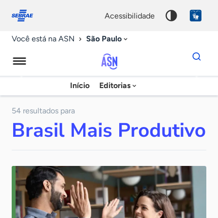
Fale
Acessibilidade
conosco
0
acessibilidade
9
São Paulo
Você está na ASN
Dados
para
busca
Agência
Início
Editorias
Palavra
Sebrae
chave
de
54 resultados para
Brasil Mais Produtivo
Notícias