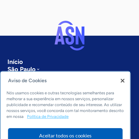
Início
São Paulo
Sobre a ASN
Aviso de Cookies
Últimas notícias
Entre em contato
Nós usamos cookies e outras tecnologias semelhantes para
Editorias
melhorar a sua experiência em nossos serviços, personalizar
publicidade e recomendar conteúdo de seu interesse. Ao utilizar
Economia & Política
nossos serviços, você concorda com tal monitoramento descrito
em nossa
Política de Privacidade
Inovação & Tecnologia
Cultura empreendedora
Dados
Aceitar todos os cookies