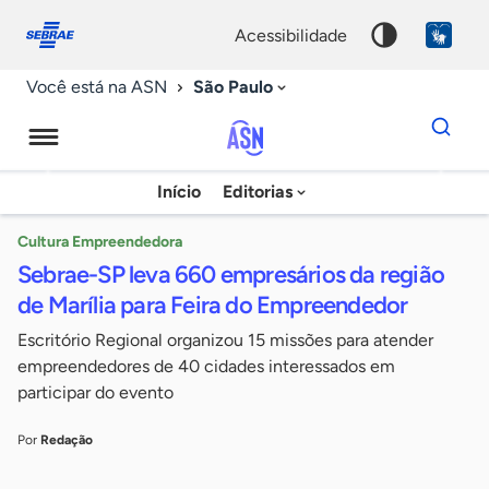
Fale
Acessibilidade
conosco
0
acessibilidade
9
São Paulo
Você está na ASN
Dados
para
busca
Agência
Início
Editorias
Palavra
Sebrae
chave
de
Cultura Empreendedora
Sebrae-SP leva 660 empresários da região
Notícias
de Marília para Feira do Empreendedor
Escritório Regional organizou 15 missões para atender
empreendedores de 40 cidades interessados em
participar do evento
Por
Redação