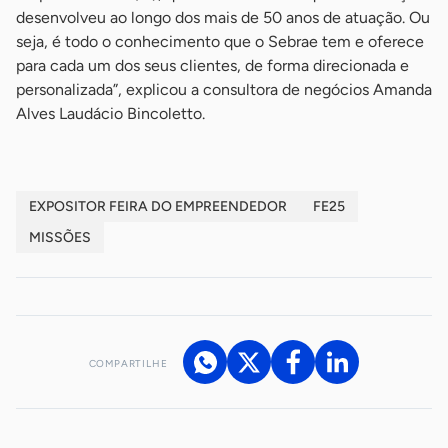
desenvolveu ao longo dos mais de 50 anos de atuação. Ou
seja, é todo o conhecimento que o Sebrae tem e oferece
para cada um dos seus clientes, de forma direcionada e
personalizada”, explicou a consultora de negócios Amanda
Alves Laudácio Bincoletto.
EXPOSITOR FEIRA DO EMPREENDEDOR
FE25
MISSÕES
COMPARTILHE
Acesse nossos canais de atendimento
Ficou com alguma dúvida?
.
Se
você é um profissional da imprensa, entre em contato pelo