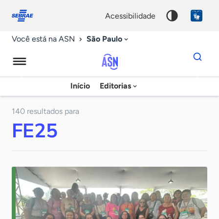
Fale
Acessibilidade
conosco
0
acessibilidade
9
São Paulo
Você está na ASN
Dados
para
busca
Agência
Início
Editorias
Palavra
Sebrae
chave
de
140 resultados para
FE25
Notícias