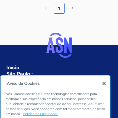
1
Início
São Paulo
Sobre a ASN
Aviso de Cookies
Últimas notícias
Entre em contato
Nós usamos cookies e outras tecnologias semelhantes para
Editorias
melhorar a sua experiência em nossos serviços, personalizar
publicidade e recomendar conteúdo de seu interesse. Ao utilizar
Economia & Política
nossos serviços, você concorda com tal monitoramento descrito
em nossa
Política de Privacidade
Inovação & Tecnologia