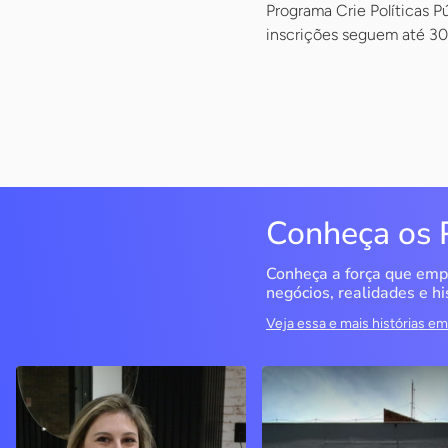
Programa Crie Políticas 
inscrições seguem até 30
Conheça os 
Conheça a força que emp
negócios, realidades e hi
Veja essa e mais histórias 
Delucci
Infoecia Software
Ltda
Bento Gonçalves / RS
Londrina / PR