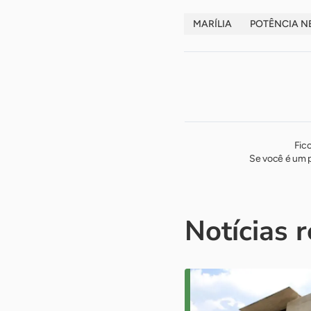
MARÍLIA
POTÊNCIA N
Fic
Se você é um p
Notícias 