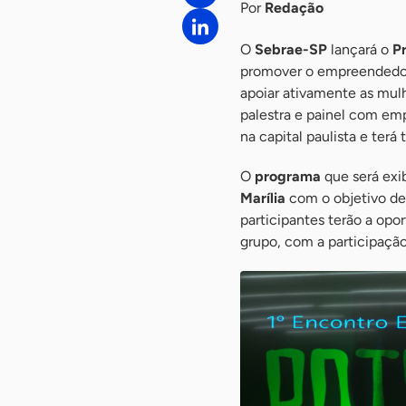
Por
Redação
O
Sebrae-SP
lançará o
P
promover o empreendedor
apoiar ativamente as mul
palestra e painel com em
na capital paulista e terá
O
programa
que será exi
Marília
com o objetivo de
participantes terão a opo
grupo, com a participação