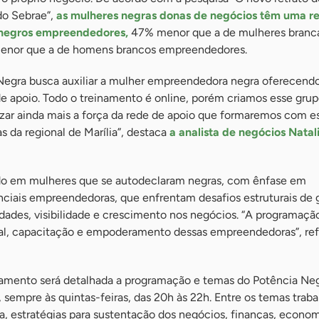
do Sebrae”,
as mulheres negras donas de negócios têm uma r
negros empreendedores,
47% menor que a de mulheres branc
enor que a de homens brancos empreendedores.
a Negra busca auxiliar a mulher empreendedora negra oferecend
e apoio. Todo o treinamento é online, porém criamos esse gru
izar ainda mais a força da rede de apoio que formaremos com e
 da regional de Marília”, destaca
a analista de negócios Natali
do em mulheres que se autodeclaram negras, com ênfase em
iais empreendedoras, que enfrentam desafios estruturais de 
idades, visibilidade e crescimento nos negócios. “A programaçã
al, capacitação e empoderamento dessas empreendedoras”, ref
amento será detalhada a programação e temas do Potência Neg
, sempre às quintas-feiras, das 20h às 22h. Entre os temas trab
, estratégias para sustentação dos negócios, finanças, economi