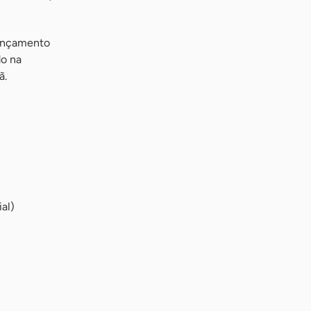
lançamento
do na
ã.
al)