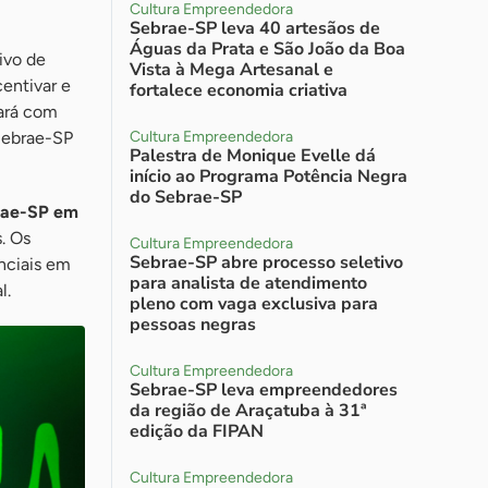
Cultura Empreendedora
Sebrae-SP leva 40 artesãos de
Águas da Prata e São João da Boa
ivo de
Vista à Mega Artesanal e
entivar e
fortalece economia criativa
ará com
 Sebrae-SP
Cultura Empreendedora
Palestra de Monique Evelle dá
início ao Programa Potência Negra
do Sebrae-SP
brae-SP em
. Os
Cultura Empreendedora
Sebrae-SP abre processo seletivo
enciais em
para analista de atendimento
l.
pleno com vaga exclusiva para
pessoas negras
Cultura Empreendedora
Sebrae-SP leva empreendedores
da região de Araçatuba à 31ª
edição da FIPAN
Cultura Empreendedora