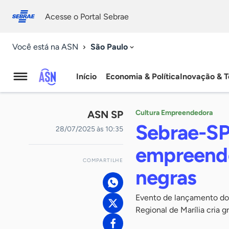
Fale
Acessibilidade
conosco
0
Acesse o Portal Sebrae
9
São Paulo
Você está na ASN
Início
Economia & Política
Inovação & T
Agência
Sebrae
ASN SP
Cultura Empreendedora
de
Sebrae-SP
28/07/2025 às 10:35
Notícias
empreende
COMPARTILHE
negras
Evento de lançamento do P
Regional de Marília cria 