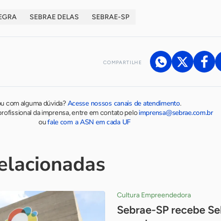
EGRA
SEBRAE DELAS
SEBRAE-SP
COMPARTILHE
Acesse nossos canais de atendimento
ou com alguma dúvida?
.
imprensa@sebrae.com.br
rofissional da imprensa, entre em contato pelo
fale com a ASN em cada UF
ou
relacionadas
Cultura Empreendedora
Sebrae-SP recebe Se