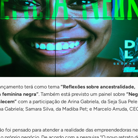
 lançamento terá como tema
“Reflexões sobre ancestralidade,
a feminina negra”
. Também está previsto um painel sobre
“Neg
talecem”
com a participação de Arina Gabriela, da Seja Sua Pele
a Gabriela; Samara Silva, da Madiba Pet; e Marcelo Arruda, CE
o foi pensado para atender a realidade das empreendedoras ne
 o próprio negócio. De acordo com a pesquisa “O novo retrato 