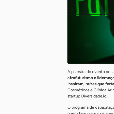
A palestra do evento de
afrofuturismo e lideranç
inspiram, raízes que for
Cosméticos e Clínica Arin
startup Diversidade.io.
O programa de capacitaçã
quem tem planos de abrir