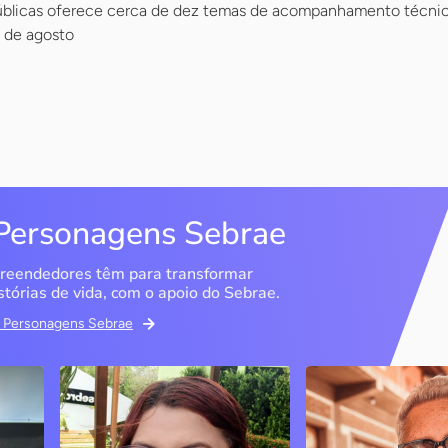
Públicas oferece cerca de dez temas de acompanhamento técnico
 de agosto
Personagens Sebrae
reendedores têm para transformar
stórias de vida, com o apoio do Sebrae.
em Personagens Sebrae
Memória Ancestral
Espedito Selei
São Luís / MA
Nova Olinda / CE