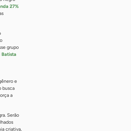
enda 27%
as
o
po
sse grupo
 Batista
gênero e
o busca
orça a
ra. Serão
alhados
a criativa,