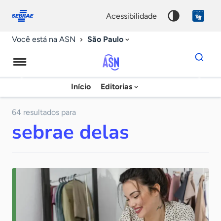
Fale
Acessibilidade
conosco
0
acessibilidade
9
São Paulo
Você está na ASN
Dados
para
busca
Agência
Início
Editorias
Palavra
Sebrae
chave
de
64 resultados para
sebrae delas
Notícias