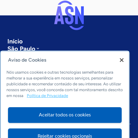
Início
São Paulo
Sobre a ASN
Aviso de Cookies
Últimas notícias
Entre em contato
Nós usamos cookies e outras tecnologias semelhantes para
Editorias
melhorar a sua experiência em nossos serviços, personalizar
publicidade e recomendar conteúdo de seu interesse. Ao utilizar
Economia & Política
nossos serviços, você concorda com tal monitoramento descrito
em nossa
Política de Privacidade
Inovação & Tecnologia
Cultura empreendedora
Dados
Aceitar todos os cookies
Arquivo
Rejeitar cookies opcionais