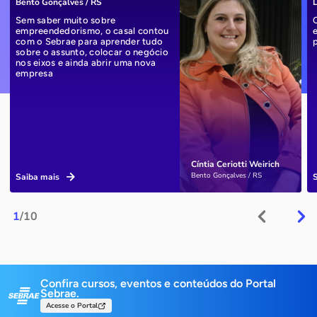
Bento Gonçalves / RS
L
Sem saber muito sobre
empreendedorismo, o casal contou
com o Sebrae para aprender tudo
sobre o assunto, colocar o negócio
nos eixos e ainda abrir uma nova
empresa
Cíntia Ceriotti Weirich
Bento Gonçalves / RS
Saiba mais
1
/10
Confira cursos, eventos e conteúdos do Portal
Sebrae.
Acesse o Portal