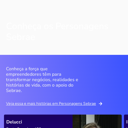
Conheça os Personagens
Sebrae
Conheça a força que
empreendedores têm para
transformar negócios, realidades e
histórias de vida, com o apoio do
Sebrae.
Veja essa e mais histórias em Personagens Sebrae
Delucci