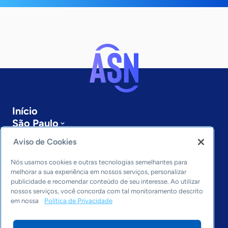
Início
São Paulo
Sobre a ASN
Aviso de Cookies
Últimas notícias
Entre em contato
Nós usamos cookies e outras tecnologias semelhantes para
Editorias
melhorar a sua experiência em nossos serviços, personalizar
publicidade e recomendar conteúdo de seu interesse. Ao utilizar
Economia & Política
nossos serviços, você concorda com tal monitoramento descrito
em nossa
Política de Privacidade
Inovação & Tecnologia
Cultura empreendedora