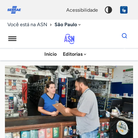
Fale
Acessibilidade
conosco
0
acessibilidade
9
São Paulo
Você está na ASN
Dados
para
busca
Agência
Início
Editorias
Palavra
Sebrae
chave
de
Notícias