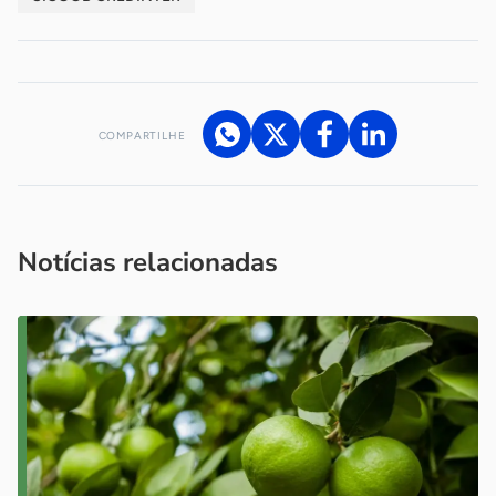
COMPARTILHE
Acesse nossos canais de atendimento
Ficou com alguma dúvida?
.
Se
você é um profissional da imprensa, entre em contato pelo
imprensa@sebrae.com.br
fale com a ASN em cada UF
ou
Notícias relacionadas