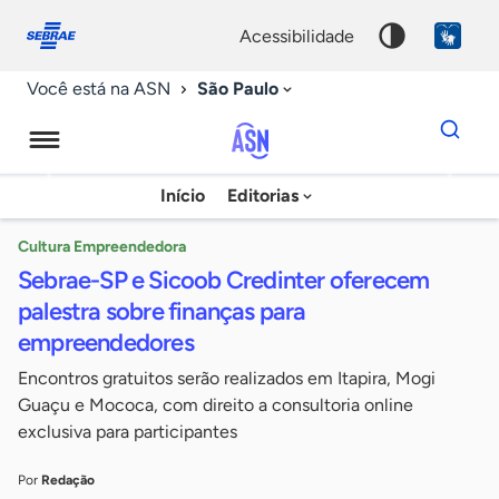
Fale
Acessibilidade
conosco
0
acessibilidade
9
São Paulo
Você está na ASN
Dados
para
busca
Agência
Início
Editorias
Palavra
Sebrae
chave
de
Cultura Empreendedora
Sebrae-SP e Sicoob Credinter oferecem
Notícias
palestra sobre finanças para
empreendedores
Encontros gratuitos serão realizados em Itapira, Mogi
Guaçu e Mococa, com direito a consultoria online
exclusiva para participantes
Por
Redação