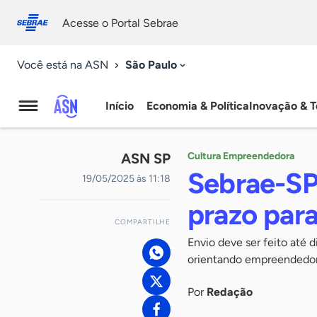
Fale
Acessibilidade
conosco
0
Acesse o Portal Sebrae
9
São Paulo
Você está na ASN
Início
Economia & Política
Inovação & T
Agência
Sebrae
ASN SP
Cultura Empreendedora
de
Sebrae-SP
19/05/2025 às 11:18
Notícias
prazo para
COMPARTILHE
Envio deve ser feito até 
orientando empreendedo
Por
Redação