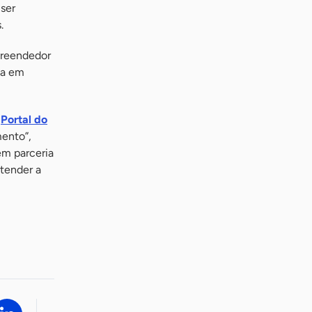
ser
.
preendedor
ca em
o
Portal do
mento”,
em parceria
tender a