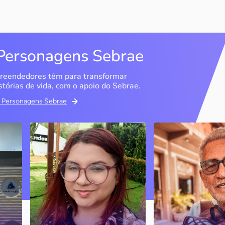
Personagens Sebrae
reendedores têm para transformar
stórias de vida, com o apoio do Sebrae.
em Personagens Sebrae
Memória Ancestral
Espedito Selei
São Luís / MA
Nova Olinda / CE
Ao lado da irmã e com o
Peças criadas pelo
apoio do Sebrae, a Memória
cearense já foram
Ancestral utiliza inteligência
apresentadas em fi
artificial com o objetivo de
novelas, desfiles d
 o
melhorar a qualidade de vida
até em exposições
de pessoas com a doença
internacionais