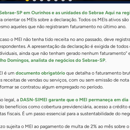
o Sebrae-SP em Ourinhos e as unidades do Sebrae Aqui na reg
a orientar os MEIs sobre a declaração. Todos os MEIs ativos são
smo aqueles que não registraram faturamento no último ano.
caso o MEI não tenha tido receita no ano passado, deve registra
spondentes. A apresentação da declaração é exigida de todos 
ividuais, ainda que não tenham gerado nenhum faturamento” 
ho Domingos, analista de negócios do Sebrae-SP
.
EI é um
documento obrigatório
que detalha o faturamento bru
 as receitas de vendas ou serviços, com ou sem emissão de nota f
nformar se contratou algum empregado no período.
o legal, a
DASN-SIMEI garante que o MEI permaneça em dia
o benefícios como cobertura previdenciária, acesso a crédito 
tas fiscais. É um passo essencial para a sustentabilidade do neg
azo sujeita o MEI ao pagamento de multa de 2% ao mês sobre o 