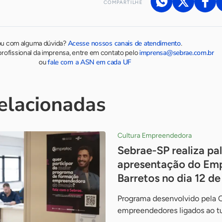
COMPARTILHE
Acesse nossos canais de atendimento
ou com alguma dúvida?
.
imprensa@sebrae.com.br
rofissional da imprensa, entre em contato pelo
fale com a ASN em cada UF
ou
relacionadas
Cultura Empreendedora
Sebrae-SP realiza pal
apresentação do Em
Barretos no dia 12 d
Programa desenvolvido pela 
empreendedores ligados ao t