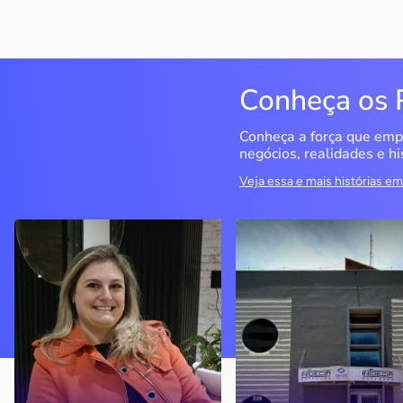
Conheça os 
Conheça a força que emp
negócios, realidades e hi
Veja essa e mais histórias 
Delucci
Infoecia Software
Ltda
Bento Gonçalves / RS
Londrina / PR
Sem saber muito sobre
empreendedorismo, o casal
Com mais de 20 anos de
contou com o Sebrae para
mercado, o empresário
aprender tudo sobre o
contou com o Sebrae para
assunto, colocar o negócio
crescimento do negócio
nos eixos e ainda abrir uma
nova empresa