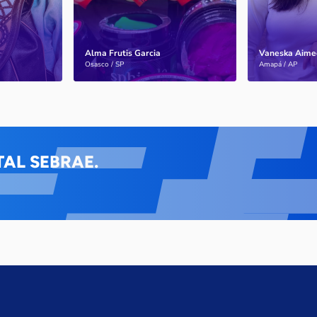
Alma Frutis Garcia
Vaneska Aime
Saiba mais
Saiba mais
Osasco / SP
Amapá / AP
AL SEBRAE.