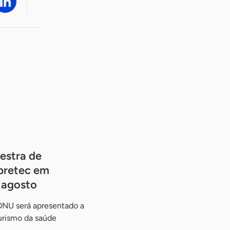
estra de
pretec em
e agosto
ONU será apresentado a
urismo da saúde