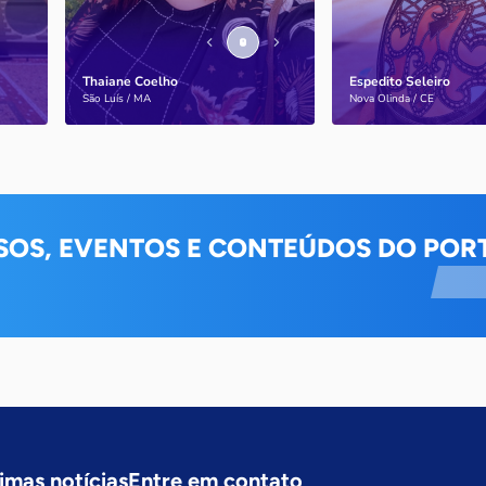
Thaiane Coelho
Espedito Seleiro
Saiba mais
Saiba mais
São Luís / MA
Nova Olinda / CE
SOS, EVENTOS E CONTEÚDOS DO PORT
imas notícias
Entre em contato