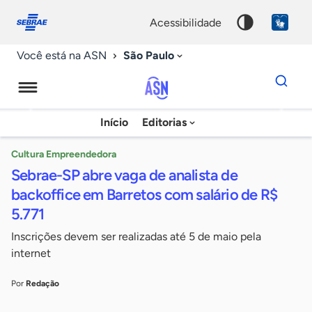
Fale
Acessibilidade
conosco
0
acessibilidade
9
São Paulo
Você está na ASN
Dados
para
busca
Agência
Início
Editorias
Palavra
Sebrae
chave
de
Cultura Empreendedora
Sebrae-SP abre vaga de analista de
Notícias
backoffice em Barretos com salário de R$
5.771
Inscrições devem ser realizadas até 5 de maio pela
internet
Por
Redação