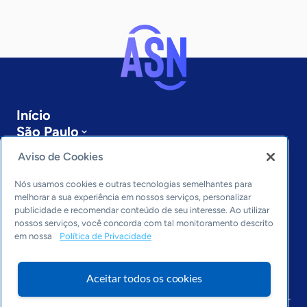
Início
São Paulo
Sobre a ASN
Aviso de Cookies
Últimas notícias
Entre em contato
Nós usamos cookies e outras tecnologias semelhantes para
Editorias
melhorar a sua experiência em nossos serviços, personalizar
publicidade e recomendar conteúdo de seu interesse. Ao utilizar
Economia & Política
nossos serviços, você concorda com tal monitoramento descrito
em nossa
Política de Privacidade
Inovação & Tecnologia
Cultura empreendedora
Dados
Aceitar todos os cookies
Arquivo