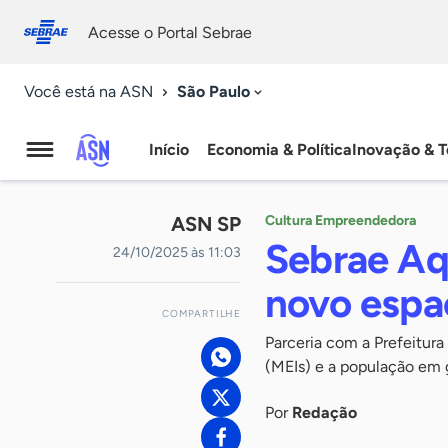
Fale
Acessibilidade
conosco
0
Acesse o Portal Sebrae
9
São Paulo
Você está na ASN
Início
Economia & Política
Inovação & T
Agência
Sebrae
ASN SP
Cultura Empreendedora
de
Sebrae Aq
24/10/2025 às 11:03
Notícias
novo espa
COMPARTILHE
Parceria com a Prefeitur
(MEIs) e a população em 
Por
Redação