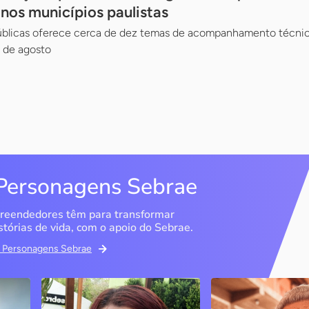
 nos municípios paulistas
Públicas oferece cerca de dez temas de acompanhamento técnico
 de agosto
Personagens Sebrae
reendedores têm para transformar
stórias de vida, com o apoio do Sebrae.
em Personagens Sebrae
Memória Ancestral
Espedito Selei