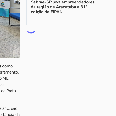
Sebrae-SP leva empreendedores
da região de Araçatuba à 31ª
edição da FIPAN
s
como:
erramento,
o MEI,
ae,
da Prata,
e ano, são
ortância da