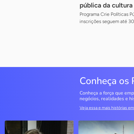
pública da cultura
Programa Crie Políticas 
inscrições seguem até 30
Conheça os 
Conheça a força que emp
negócios, realidades e hi
Veja essa e mais histórias 
Delucci
Infoecia Software