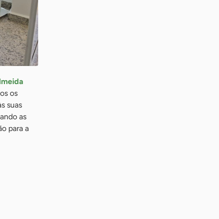
Almeida
dos os
às suas
zando as
o para a