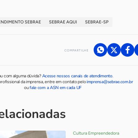
ENDIMENTO SEBRAE
SEBRAE AQUI
SEBRAE-SP
COMPARTILHE
Acesse nossos canais de atendimento
ou com alguma dúvida?
.
imprensa@sebrae.com.br
rofissional da imprensa, entre em contato pelo
fale com a ASN em cada UF
ou
relacionadas
Cultura Empreendedora