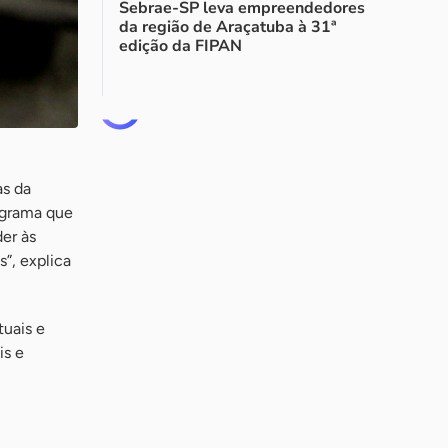
Sebrae-SP leva empreendedores
da região de Araçatuba à 31ª
edição da FIPAN
as da
ograma que
der às
”, explica
uais e
is e