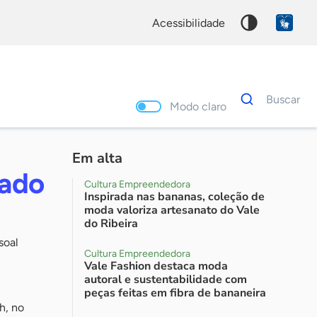
acessibilidade
Dados
Buscar
para
Modo claro
busca
Palavra
chave
Em alta
çado
Cultura Empreendedora
Inspirada nas bananas, coleção de
moda valoriza artesanato do Vale
do Ribeira
soal
Cultura Empreendedora
Vale Fashion destaca moda
autoral e sustentabilidade com
peças feitas em fibra de bananeira
h, no