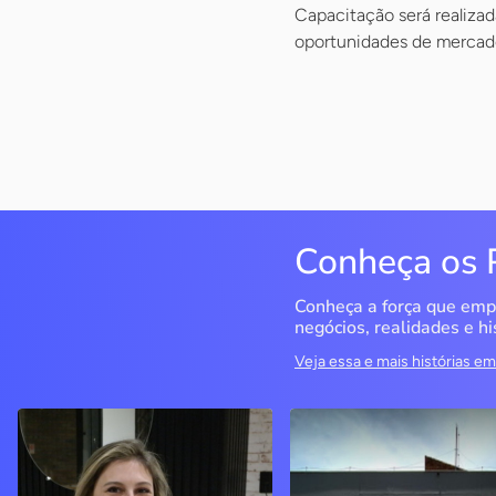
Capacitação será realizad
oportunidades de mercado
Conheça os 
Conheça a força que emp
negócios, realidades e hi
Veja essa e mais histórias 
Delucci
Infoecia Software
Ltda
Bento Gonçalves / RS
Londrina / PR