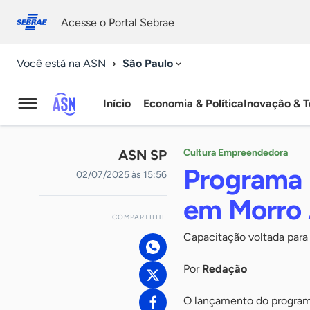
Fale
Acessibilidade
conosco
0
Acesse o Portal Sebrae
9
São Paulo
Você está na ASN
Início
Economia & Política
Inovação & T
Agência
Sebrae
ASN SP
Cultura Empreendedora
de
Programa 
02/07/2025 às 15:56
Notícias
em Morro
COMPARTILHE
Capacitação voltada para
Por
Redação
O lançamento do progra