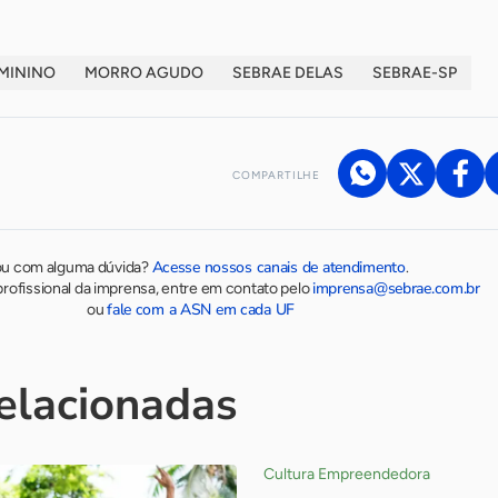
MININO
MORRO AGUDO
SEBRAE DELAS
SEBRAE-SP
COMPARTILHE
Acesse nossos canais de atendimento
ou com alguma dúvida?
.
imprensa@sebrae.com.br
rofissional da imprensa, entre em contato pelo
fale com a ASN em cada UF
ou
relacionadas
Cultura Empreendedora