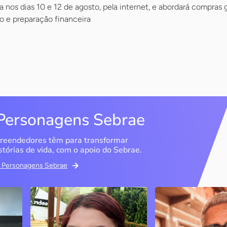
a nos dias 10 e 12 de agosto, pela internet, e abordará compras
 e preparação financeira
Personagens Sebrae
reendedores têm para transformar
stórias de vida, com o apoio do Sebrae.
em Personagens Sebrae
Memória Ancestral
Espedito Selei
São Luís / MA
Nova Olinda / CE