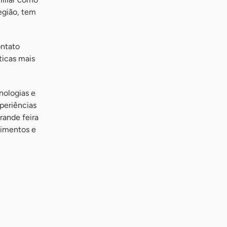
egião, tem
ontato
ticas mais
nologias e
xperiências
rande feira
cimentos e