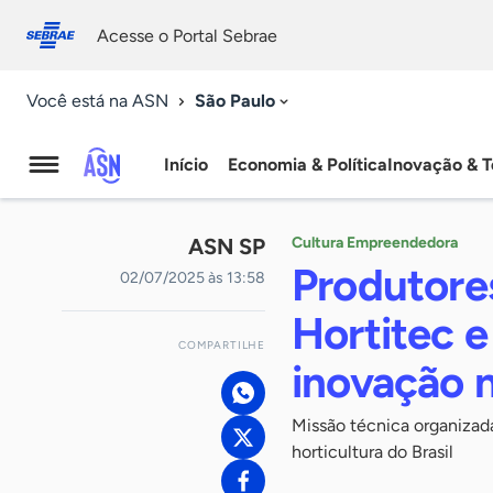
Fale
Acessibilidade
conosco
0
Acesse o Portal Sebrae
9
São Paulo
Você está na ASN
Início
Economia & Política
Inovação & T
Agência
Sebrae
ASN SP
Cultura Empreendedora
de
Produtore
02/07/2025 às 13:58
Notícias
Hortitec e
COMPARTILHE
inovação n
Missão técnica organizada
horticultura do Brasil