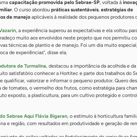
 uma
capacitação promovida pelo Sebrae-SP
, voltada à
inova
miliar
. O curso abordou
práticas sustentáveis
,
estratégias de
os de manejo
aplicáveis à realidade dos pequenos produtores d
Vazarin
, a experiência superou as expectativas e ela voltou pa
adeço muito aos envolvidos neste projeto que nos permitiu c
vas técnicas de plantio e de manejo. Foi um dia muito especia
oca de experiências”, disse ela.
odutora de Turmalina
, destacou a importância da acolhida e d
uito satisfatório conhecer a Hortitec e parte dos trabalhos do 
 qualificar, valorizar e informar o pequeno produtor. Quero de
a de tomates, o vermelho dos frutos, como estratégia para cha
to exposto, a plasticultura, para um cultivo protegido e contro
do Sebrae Aqui Flávia Bigaran
, o estímulo à horticultura famil
na e região, com resultados em produtividade e geração de ren
onjunto de ações voltadas ao fortalecimento da agricultura fa