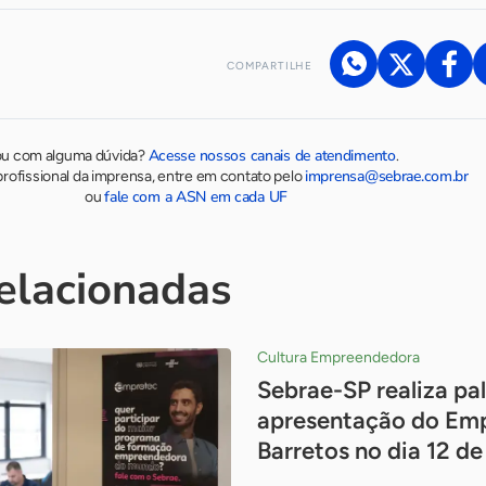
COMPARTILHE
Acesse nossos canais de atendimento
ou com alguma dúvida?
.
imprensa@sebrae.com.br
rofissional da imprensa, entre em contato pelo
fale com a ASN em cada UF
ou
relacionadas
Cultura Empreendedora
Sebrae-SP realiza pal
apresentação do Em
Barretos no dia 12 d