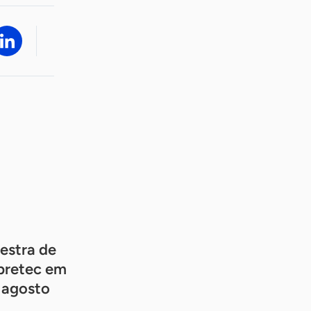
estra de
pretec em
e agosto