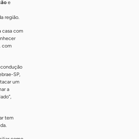
ção
e
a região.
ra casa com
onhecer
l, com
a condução
Sebrae-SP,
stacar um
mar a
lado”,
iar tem
da.
miliar como