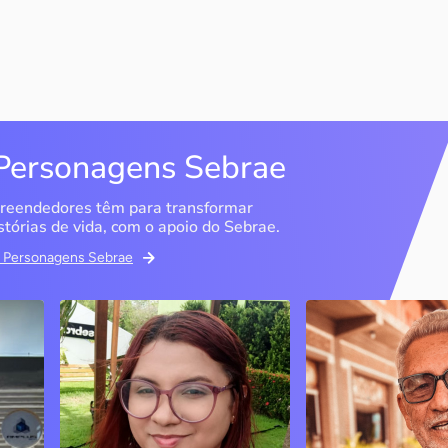
Personagens Sebrae
reendedores têm para transformar
stórias de vida, com o apoio do Sebrae.
em Personagens Sebrae
Memória Ancestral
Espedito Selei
São Luís / MA
Nova Olinda / CE
Ao lado da irmã e com o
Peças criadas pelo
apoio do Sebrae, a Memória
cearense já foram
Ancestral utiliza inteligência
apresentadas em fi
artificial com o objetivo de
novelas, desfiles d
 o