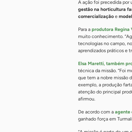
A ação foi precedida por
gestão na horticultura fa
comercialização
e
model
Para a
produtora Regina 
muito conhecimento. “Agr
tecnologias no campo, no
aprendizados práticos e tr
Elsa Maretti, também pr
técnica da missão. “Foi m
que tem a nobre missão de
exemplo, a produção fart
atenção do principal produ
afirmou.
De acordo com a
agente 
ganhado força em Turmali
“A missão é parte de um c