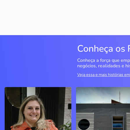
Conheça os 
Conheça a força que emp
negócios, realidades e hi
Veja essa e mais histórias 
Delucci
Infoecia Software
Ltda
Bento Gonçalves / RS
Londrina / PR
Sem saber muito sobre
empreendedorismo, o casal
Com mais de 20 anos de
contou com o Sebrae para
mercado, o empresário
aprender tudo sobre o
contou com o Sebrae para