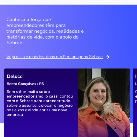
Conheça a força que
empreendedores têm para
transformar negócios, realidades e
histórias de vida, com o apoio do
Sebrae.
Veja essa e mais histórias em Personagens Sebrae
Delucci
Bento Gonçalves / RS
L
Sem saber muito sobre
empreendedorismo, o casal contou
com o Sebrae para aprender tudo
sobre o assunto, colocar o negócio
nos eixos e ainda abrir uma nova
empresa