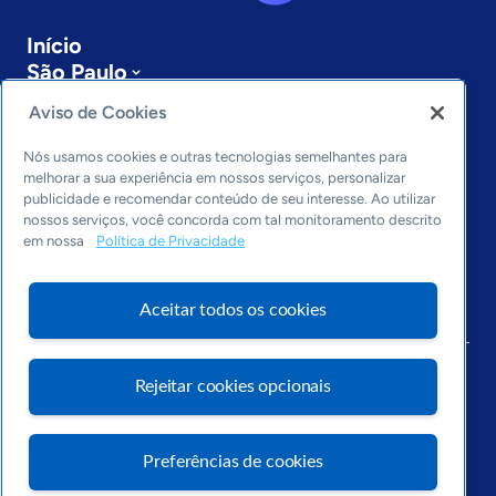
Início
São Paulo
Sobre a ASN
Aviso de Cookies
Últimas notícias
Entre em contato
Nós usamos cookies e outras tecnologias semelhantes para
Editorias
melhorar a sua experiência em nossos serviços, personalizar
publicidade e recomendar conteúdo de seu interesse. Ao utilizar
Economia & Política
nossos serviços, você concorda com tal monitoramento descrito
em nossa
Política de Privacidade
Inovação & Tecnologia
Cultura empreendedora
Dados
Aceitar todos os cookies
Arquivo
Rejeitar cookies opcionais
Preferências de cookies
Visite o Portal Sebrae