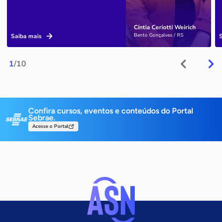
Cíntia Ceriotti Weirich
Bento Gonçalves / RS
Saiba mais
1
/10
Confira cursos, eventos e conteúdos do Portal
Sebrae.
Acesse o Portal