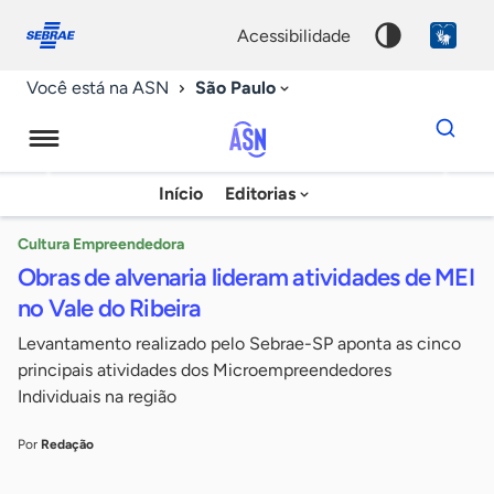
Fale
Acessibilidade
conosco
0
acessibilidade
9
São Paulo
Você está na ASN
Dados
para
busca
Agência
Início
Editorias
Palavra
Sebrae
chave
de
Cultura Empreendedora
Obras de alvenaria lideram atividades de MEI
Notícias
no Vale do Ribeira
Levantamento realizado pelo Sebrae-SP aponta as cinco
principais atividades dos Microempreendedores
Individuais na região
Por
Redação