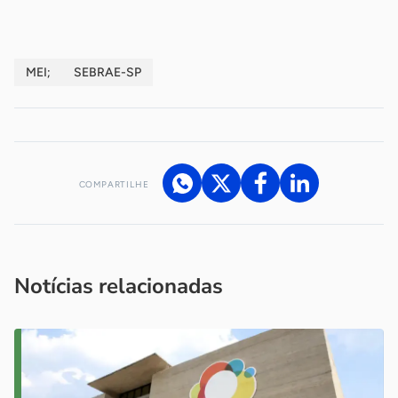
MEI;
SEBRAE-SP
COMPARTILHE
Acesse nossos canais de atendimento
Ficou com alguma dúvida?
.
Se
você é um profissional da imprensa, entre em contato pelo
imprensa@sebrae.com.br
fale com a ASN em cada UF
ou
Notícias relacionadas