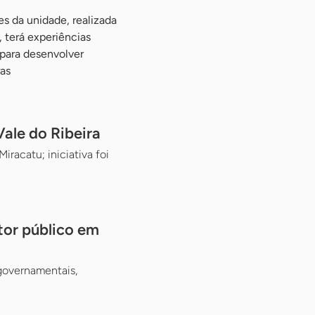
s da unidade, realizada
 terá experiências
 para desenvolver
as
ale do Ribeira
racatu; iniciativa foi
tor público em
 governamentais,