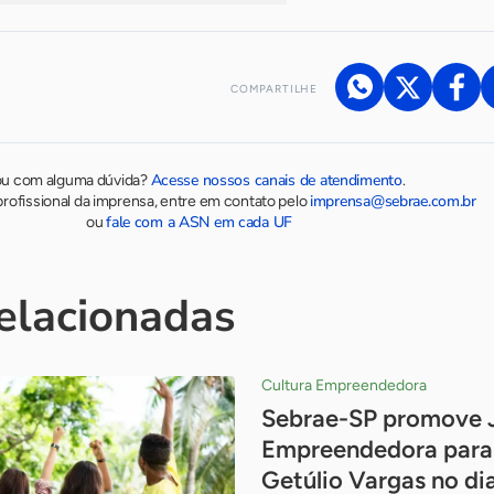
COMPARTILHE
Acesse nossos canais de atendimento
ou com alguma dúvida?
.
imprensa@sebrae.com.br
rofissional da imprensa, entre em contato pelo
fale com a ASN em cada UF
ou
relacionadas
Cultura Empreendedora
Sebrae-SP promove 
Empreendedora para 
Getúlio Vargas no di