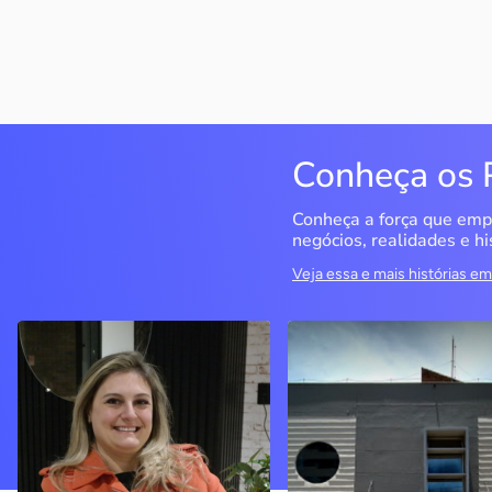
Conheça os 
Conheça a força que emp
negócios, realidades e hi
Veja essa e mais histórias 
Delucci
Infoecia Software
Ltda
Bento Gonçalves / RS
Londrina / PR
Sem saber muito sobre
empreendedorismo, o casal
Com mais de 20 anos de
contou com o Sebrae para
mercado, o empresário
aprender tudo sobre o
contou com o Sebrae para
assunto, colocar o negócio
crescimento do negócio