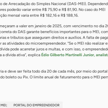
 de Arrecadação do Simples Nacional (DAS-MEI). Dependend
lores poderão variar entre R$ 75,90 e R$ 81,90. No caso do MEI
ção mensal varia entre R$ 182,16 e R$ 188,16.
eçaram a valer em janeiro de 2025, com vencimento no dia 2
 correta do DAS garante benefícios importantes para o MEI, co
rias e tributos que asseguram direitos e auxílios. A falta de pa
r as atividades do microempreendedor. “Se o MEI não realizar e
dívida pode acarretar juros e multas, e com isso, o empreended
 a dívida ativa”, explica
Édio Gilberto Martinelli Junior, analis
ria e deve ser feita todo dia 20 de cada mês, por meio do portal
ndo boleto ou Pix. O limite anual de faturamento para o MEI p
MEI;
PORTAL DO EMPREENDEDOR