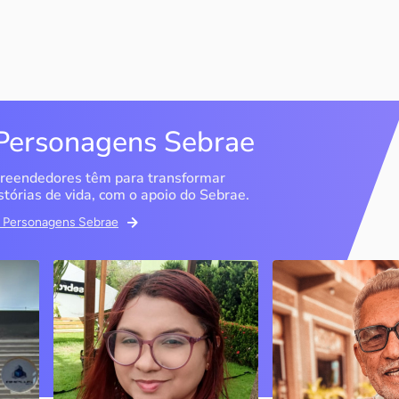
Personagens Sebrae
reendedores têm para transformar
stórias de vida, com o apoio do Sebrae.
em Personagens Sebrae
Memória Ancestral
Espedito Selei
São Luís / MA
Nova Olinda / CE
Ao lado da irmã e com o
Peças criadas pelo
apoio do Sebrae, a Memória
cearense já foram
Ancestral utiliza inteligência
apresentadas em fi
artificial com o objetivo de
novelas, desfiles d
 o
melhorar a qualidade de vida
até em exposições