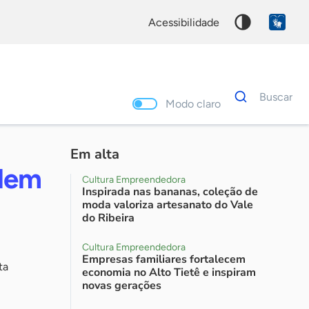
acessibilidade
Dados
Buscar
para
Modo claro
busca
Palavra
chave
Em alta
odem
Cultura Empreendedora
Inspirada nas bananas, coleção de
moda valoriza artesanato do Vale
do Ribeira
Cultura Empreendedora
Empresas familiares fortalecem
ta
economia no Alto Tietê e inspiram
novas gerações