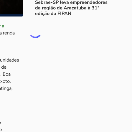
Sebrae-SP leva empreendedores
da região de Araçatuba à 31ª
edição da FIPAN
 a
 a renda
 unidades
 de
, Boa
xoto,
atinga,
e
e