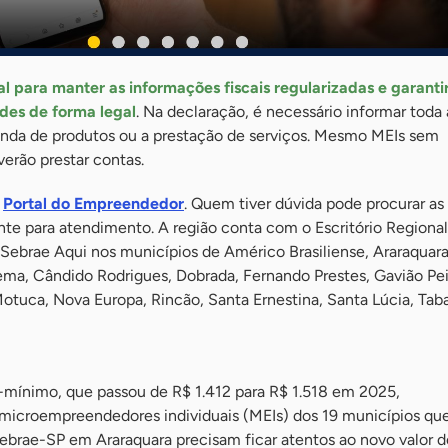
 para manter as informações fiscais regularizadas e garantir
des de forma legal
. Na declaração, é necessário informar toda
nda de produtos ou a prestação de serviços. Mesmo MEIs sem
rão prestar contas.
a
Portal do Empreendedor
. Quem tiver dúvida pode procurar as
te para atendimento. A região conta com o Escritório Regional
 Sebrae Aqui nos municípios de Américo Brasiliense, Araraquara
ema, Cândido Rodrigues, Dobrada, Fernando Prestes, Gavião Pei
 Motuca, Nova Europa, Rincão, Santa Ernestina, Santa Lúcia, Tab
o-mínimo, que passou de R$ 1.412 para R$ 1.518 em 2025,
microempreendedores individuais (MEIs) dos 19 municípios qu
brae-SP em Araraquara precisam ficar atentos ao novo valor d