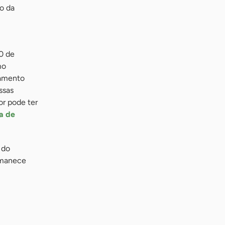
o da
0 de
mo
gamento
ssas
or pode ter
ta de
 do
ermanece