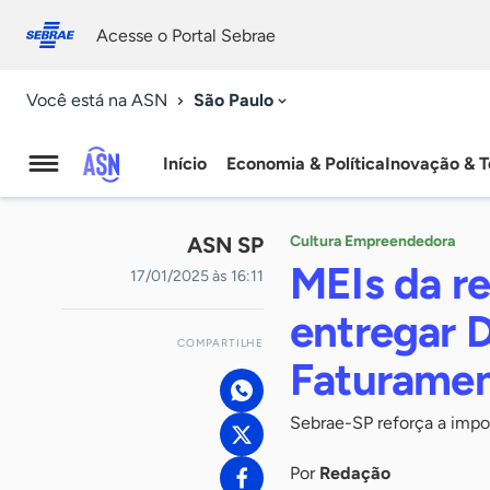
Fale
Acessibilidade
conosco
0
Acesse o Portal Sebrae
9
São Paulo
Você está na ASN
Início
Economia & Política
Inovação & T
Agência
Sebrae
ASN SP
Cultura Empreendedora
de
MEIs da r
17/01/2025 às 16:11
Notícias
entregar 
COMPARTILHE
Faturame
Sebrae-SP reforça a impo
Por
Redação