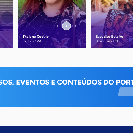
de pessoas com a doença
internacionais
Thaiane Coelho
Espedito Seleiro
Saiba mais
Saiba mais
São Luís / MA
Nova Olinda / CE
SOS, EVENTOS E CONTEÚDOS DO PORT