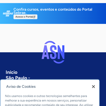
Confira cursos, eventos e conteúdos do Portal
Sebrae.
Acesse o Portal
Início
São Paulo
Sobre a ASN
Aviso de Cookies
Últimas notícias
Entre em contato
Nós usamos cookies e outras tecnologias semelhantes para
Editorias
melhorar a sua experiência em nossos serviços, personalizar
publicidade e recomendar conteúdo de seu interesse. Ao utilizar