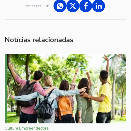
COMPARTILHE
Acesse nossos canais de atendimento
Ficou com alguma dúvida?
.
Se
você é um profissional da imprensa, entre em contato pelo
imprensa@sebrae.com.br
fale com a ASN em cada UF
ou
Notícias relacionadas
Cultura Empreendedora