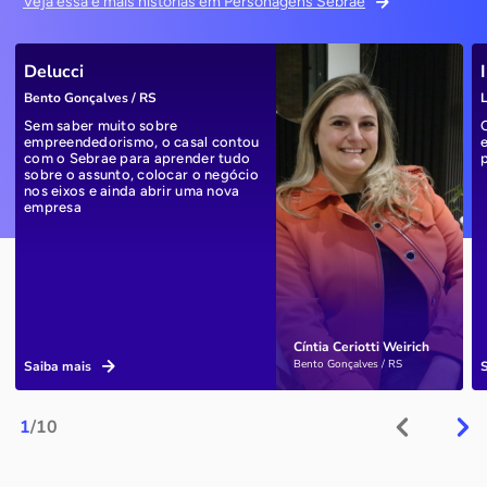
Veja essa e mais histórias em Personagens Sebrae
Delucci
Bento Gonçalves / RS
L
Sem saber muito sobre
empreendedorismo, o casal contou
com o Sebrae para aprender tudo
sobre o assunto, colocar o negócio
nos eixos e ainda abrir uma nova
empresa
Cíntia Ceriotti Weirich
Bento Gonçalves / RS
Saiba mais
1
/10