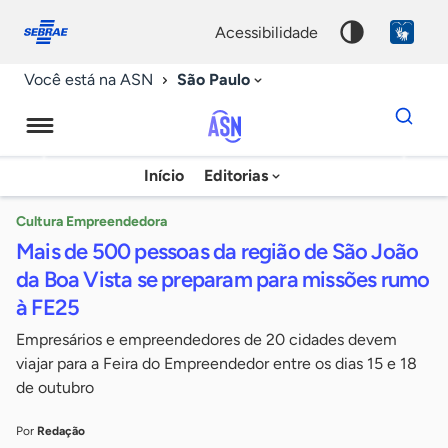
Fale
Acessibilidade
conosco
0
acessibilidade
9
São Paulo
Você está na ASN
Dados
para
busca
Agência
Início
Editorias
Palavra
Sebrae
chave
de
Cultura Empreendedora
Mais de 500 pessoas da região de São João
Notícias
da Boa Vista se preparam para missões rumo
à FE25
Empresários e empreendedores de 20 cidades devem
viajar para a Feira do Empreendedor entre os dias 15 e 18
de outubro
Por
Redação