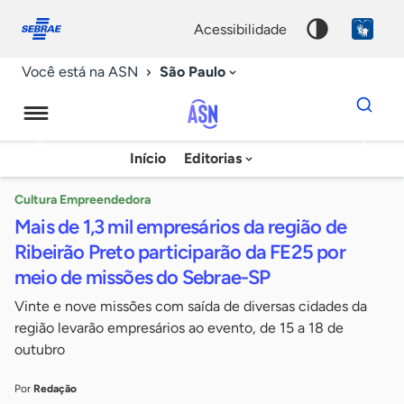
Fale
Acessibilidade
conosco
0
acessibilidade
9
São Paulo
Você está na ASN
Dados
para
busca
Agência
Início
Editorias
Palavra
Sebrae
chave
de
Cultura Empreendedora
Mais de 1,3 mil empresários da região de
Notícias
Ribeirão Preto participarão da FE25 por
meio de missões do Sebrae-SP
Vinte e nove missões com saída de diversas cidades da
região levarão empresários ao evento, de 15 a 18 de
outubro
Por
Redação