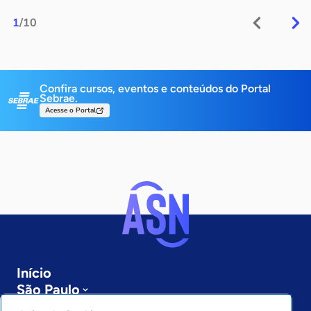
1
/10
Confira cursos, eventos e conteúdos do Portal
Sebrae.
Acesse o Portal
Início
São Paulo
Sobre a ASN