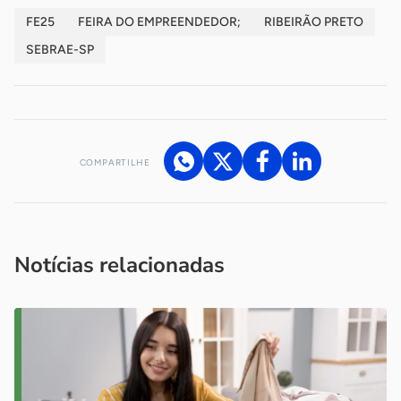
FE25
FEIRA DO EMPREENDEDOR;
RIBEIRÃO PRETO
SEBRAE-SP
COMPARTILHE
Acesse nossos canais de atendimento
Ficou com alguma dúvida?
.
Se
você é um profissional da imprensa, entre em contato pelo
imprensa@sebrae.com.br
fale com a ASN em cada UF
ou
Notícias relacionadas