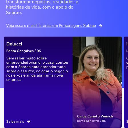
transformar negócios, realidades e
histórias de vida, com o apoio do
Sebrae.
Veja essa e mais histórias em Personagens Sebrae
Delucci
Bento Gonçalves / RS
L
Sem saber muito sobre
empreendedorismo, o casal contou
com o Sebrae para aprender tudo
sobre o assunto, colocar o negócio
nos eixos e ainda abrir uma nova
empresa
Cíntia Ceriotti Weirich
Bento Gonçalves / RS
Saiba mais