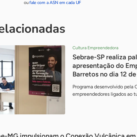
fale com a ASN em cada UF
ou
relacionadas
Cultura Empreendedora
Sebrae-SP realiza pal
apresentação do Em
Barretos no dia 12 d
Programa desenvolvido pela 
empreendedores ligados ao t
ae-MG impulsionam o Conexão Vulcânica em d