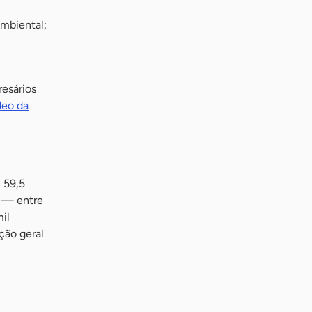
mbiental;
esários
deo da
 59,5
s — entre
il
ção geral