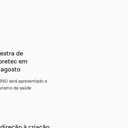
estra de
pretec em
e agosto
ONU será apresentado a
urismo da saúde
ireção à criação