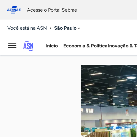
Fale
Acessibilidade
conosco
0
Acesse o Portal Sebrae
9
São Paulo
Você está na ASN
Início
Economia & Política
Inovação & T
Agência
Sebrae
de
Notícias