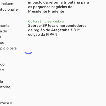
impacto da reforma tributária para
s incluem,
os pequenos negócios de
itucional e
Presidente Prudente
Cultura Empreendedora
Sebrae-SP leva empreendedores
amenta
da região de Araçatuba à 31ª
ça de
edição da FIPAN
o
que
pício para
ndo
r o
e
da
torias,
lizada e