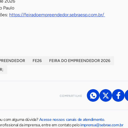
 de 2026
o Paulo
ções:
https://feiradoempreendedor.sebraesp.com.br/
MPREENDEDOR
FE26
FEIRA DO EMPREENDEDOR 2026
R;
COMPARTILHE
Acesse nossos canais de atendimento
ou com alguma dúvida?
.
imprensa@sebrae.com.br
rofissional da imprensa, entre em contato pelo