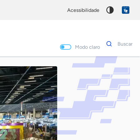
acessibilidade
Dados
Buscar
para
Modo claro
busca
Palavra
chave