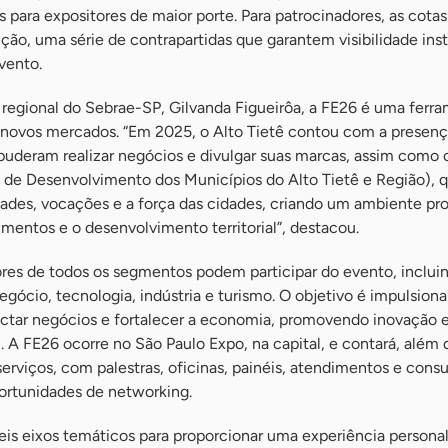
 para expositores de maior porte. Para patrocinadores, as cota
ão, uma série de contrapartidas que garantem visibilidade inst
vento.
regional do Sebrae-SP, Gilvanda Figueirôa, a FE26 é uma ferr
a novos mercados. “Em 2025, o Alto Tietê contou com a presen
puderam realizar negócios e divulgar suas marcas, assim como 
 Desenvolvimento dos Municípios do Alto Tietê e Região), 
ades, vocações e a força das cidades, criando um ambiente pro
imentos e o desenvolvimento territorial”, destacou.
es de todos os segmentos podem participar do evento, inclui
egócio, tecnologia, indústria e turismo. O objetivo é impulsiona
tar negócios e fortalecer a economia, promovendo inovação 
 A FE26 ocorre no São Paulo Expo, na capital, e contará, além 
erviços, com palestras, oficinas, painéis, atendimentos e consul
ortunidades de networking.
eis eixos temáticos para proporcionar uma experiência persona