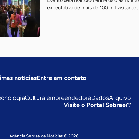
Evento será realizado entre os dias 19 e 
expectativa de mais de 100 mil visitantes
imas notícias
Entre em contato
ecnologia
Cultura empreendedora
Dados
Arquivo
Visite o Portal Sebrae
Agência Sebrae de Notícias © 2026