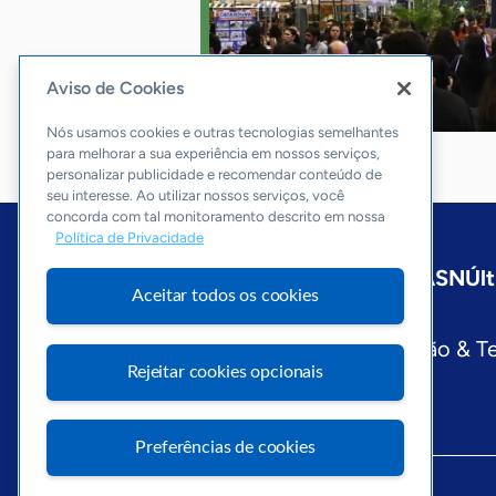
Aviso de Cookies
Nós usamos cookies e outras tecnologias semelhantes
para melhorar a sua experiência em nossos serviços,
personalizar publicidade e recomendar conteúdo de
seu interesse. Ao utilizar nossos serviços, você
concorda com tal monitoramento descrito em nossa
Política de Privacidade
Início
São Paulo
Sobre a ASN
Últ
Aceitar todos os cookies
Editorias
Economia & Política
Inovação & T
Rejeitar cookies opcionais
Preferências de cookies