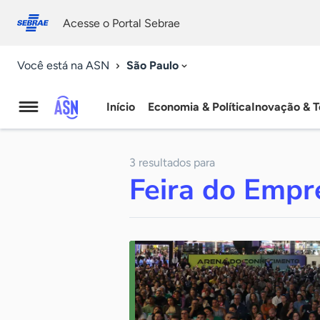
Fale
Acessibilidade
conosco
0
Acesse o Portal Sebrae
9
São Paulo
Você está na ASN
Início
Economia & Política
Inovação & T
Agência
Sebrae
3 resultados para
de
Feira do Emp
Notícias