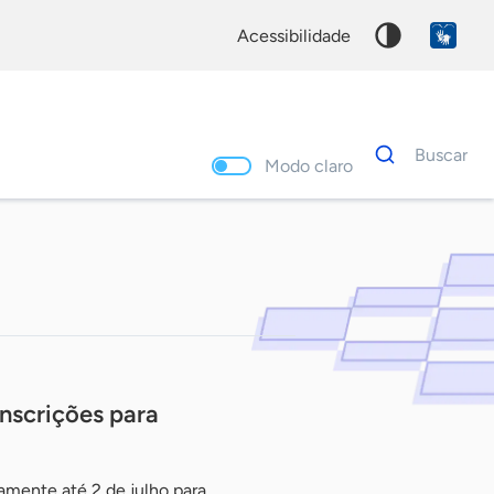
acessibilidade
Dados
Buscar
para
Modo claro
busca
Palavra
chave
nscrições para
amente até 2 de julho para