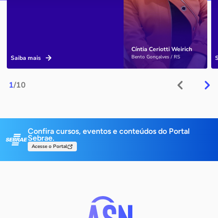
Cíntia Ceriotti Weirich
Bento Gonçalves / RS
Saiba mais
1
/10
Confira cursos, eventos e conteúdos do Portal
Sebrae.
Acesse o Portal