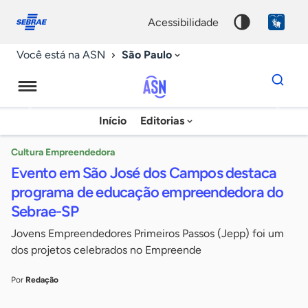
Fale
Acessibilidade
conosco
0
acessibilidade
9
São Paulo
Você está na ASN
Dados
para
busca
Agência
Início
Editorias
Palavra
Sebrae
chave
de
Cultura Empreendedora
Evento em São José dos Campos destaca
Notícias
programa de educação empreendedora do
Sebrae-SP
Jovens Empreendedores Primeiros Passos (Jepp) foi um
dos projetos celebrados no Empreende
Por
Redação