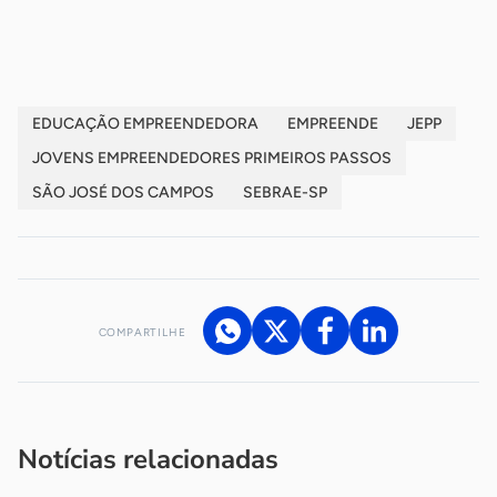
-
EDUCAÇÃO EMPREENDEDORA
EMPREENDE
JEPP
JOVENS EMPREENDEDORES PRIMEIROS PASSOS
SÃO JOSÉ DOS CAMPOS
SEBRAE-SP
COMPARTILHE
Acesse nossos canais de atendimento
Ficou com alguma dúvida?
.
Se
você é um profissional da imprensa, entre em contato pelo
imprensa@sebrae.com.br
fale com a ASN em cada UF
ou
Notícias relacionadas