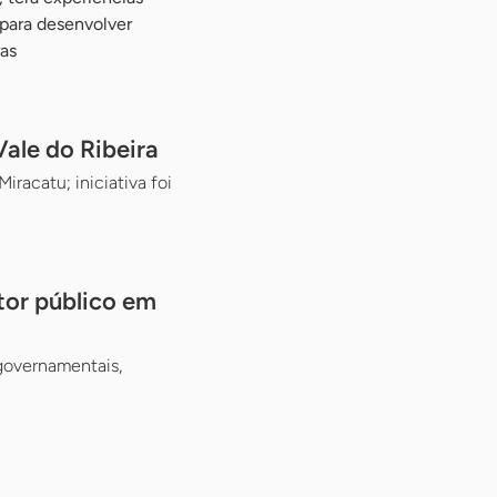
 para desenvolver
as
ale do Ribeira
racatu; iniciativa foi
tor público em
 governamentais,