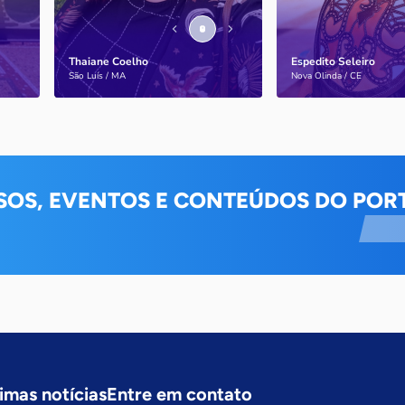
Thaiane Coelho
Espedito Seleiro
Saiba mais
Saiba mais
São Luís / MA
Nova Olinda / CE
SOS, EVENTOS E CONTEÚDOS DO PORT
imas notícias
Entre em contato