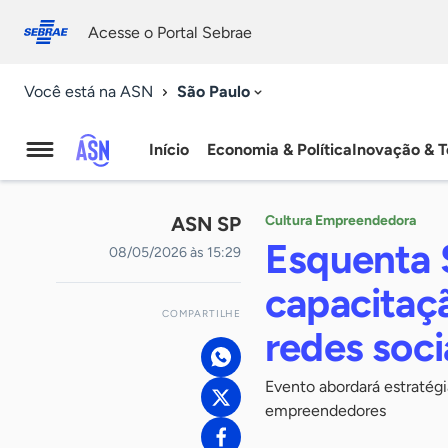
Fale
Acessibilidade
conosco
0
Acesse o Portal Sebrae
9
São Paulo
Você está na ASN
Início
Economia & Política
Inovação & T
Agência
Sebrae
ASN SP
Cultura Empreendedora
de
Esquenta
08/05/2026 às 15:29
Notícias
capacitaçã
COMPARTILHE
redes soci
Evento abordará estratég
empreendedores