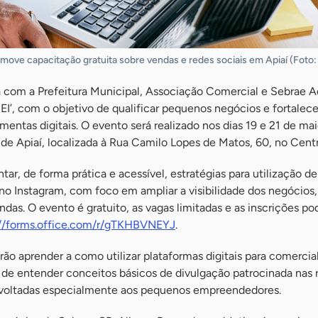
ve capacitação gratuita sobre vendas e redes sociais em Apiaí (Foto:
 com a Prefeitura Municipal, Associação Comercial e Sebrae Aq
’, com o objetivo de qualificar pequenos negócios e fortalece
entas digitais. O evento será realizado nos dias 19 e 21 de mai
de Apiaí, localizada à Rua Camilo Lopes de Matos, 60, no Centr
ar, de forma prática e acessível, estratégias para utilização de
o Instagram, com foco em ampliar a visibilidade dos negócios, 
ndas. O evento é gratuito, as vagas limitadas e as inscrições p
://forms.office.com/r/gTKHBVNEYJ
.
rão aprender a como utilizar plataformas digitais para comercial
 de entender conceitos básicos de divulgação patrocinada nas 
 voltadas especialmente aos pequenos empreendedores.