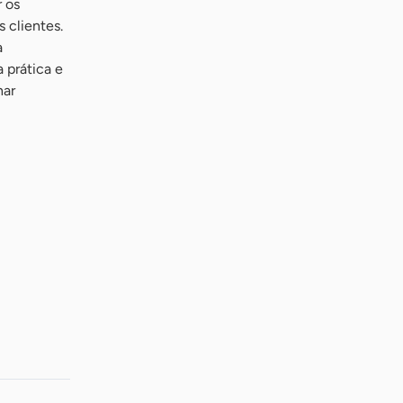
 os
 clientes.
a
 prática e
har