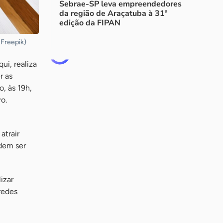
Sebrae-SP leva empreendedores
da região de Araçatuba à 31ª
edição da FIPAN
 Freepik)
ui, realiza
r as
o, às 19h,
o.
atrair
odem ser
izar
redes