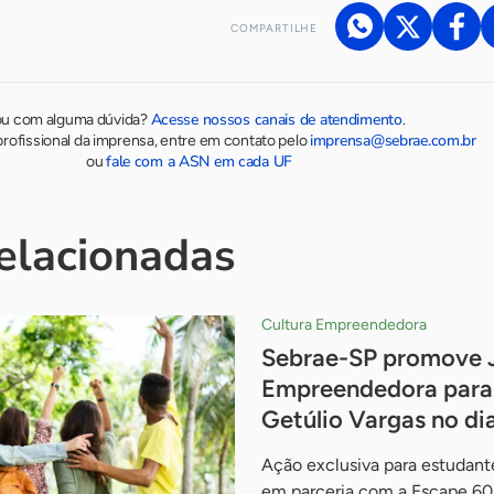
COMPARTILHE
Acesse nossos canais de atendimento
ou com alguma dúvida?
.
imprensa@sebrae.com.br
rofissional da imprensa, entre em contato pelo
fale com a ASN em cada UF
ou
relacionadas
Cultura Empreendedora
Sebrae-SP promove 
Empreendedora para 
Getúlio Vargas no di
Ação exclusiva para estudante
em parceria com a Escape 60,