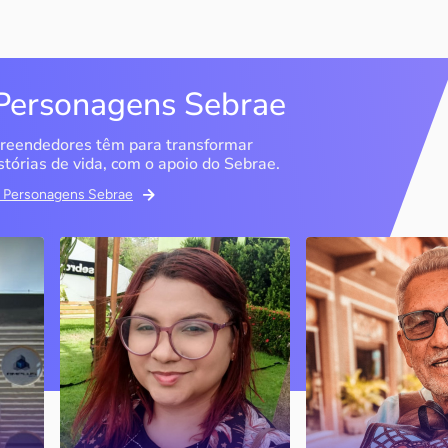
Personagens Sebrae
reendedores têm para transformar
stórias de vida, com o apoio do Sebrae.
em Personagens Sebrae
Memória Ancestral
Espedito Selei
São Luís / MA
Nova Olinda / CE
Ao lado da irmã e com o
Peças criadas pelo
apoio do Sebrae, a Memória
cearense já foram
Ancestral utiliza inteligência
apresentadas em fi
artificial com o objetivo de
novelas, desfiles d
 o
melhorar a qualidade de vida
até em exposições
de pessoas com a doença
internacionais