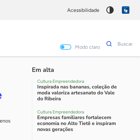
acessibilidade
Dados
Buscar
para
Modo claro
busca
Palavra
chave
Em alta
Cultura Empreendedora
Inspirada nas bananas, coleção de
e
moda valoriza artesanato do Vale
do Ribeira
Cultura Empreendedora
Empresas familiares fortalecem
uenos
economia no Alto Tietê e inspiram
novas gerações