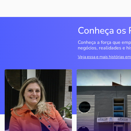
Conheça os 
Conheça a força que emp
negócios, realidades e hi
Veja essa e mais histórias 
Delucci
Infoecia Software
Ltda
Bento Gonçalves / RS
Londrina / PR
Sem saber muito sobre
empreendedorismo, o casal
Com mais de 20 anos de
contou com o Sebrae para
mercado, o empresário
aprender tudo sobre o
contou com o Sebrae para
assunto, colocar o negócio
crescimento do negócio
nos eixos e ainda abrir uma
nova empresa