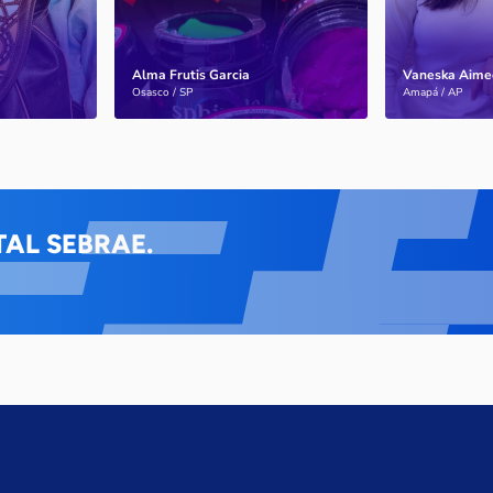
Alma Frutis Garcia
Vaneska Aime
Saiba mais
Saiba mais
Osasco / SP
Amapá / AP
AL SEBRAE.