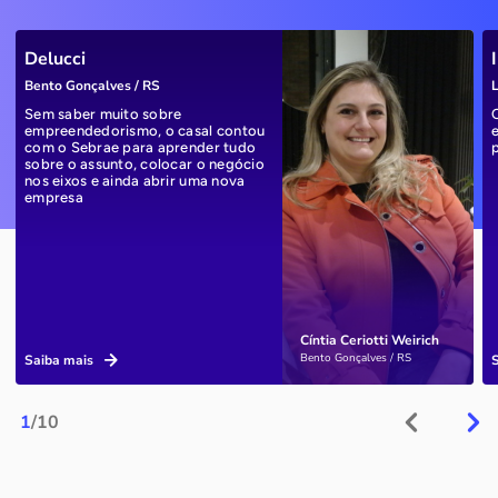
Delucci
Bento Gonçalves / RS
L
Sem saber muito sobre
empreendedorismo, o casal contou
com o Sebrae para aprender tudo
sobre o assunto, colocar o negócio
nos eixos e ainda abrir uma nova
empresa
Cíntia Ceriotti Weirich
Bento Gonçalves / RS
Saiba mais
1
/10