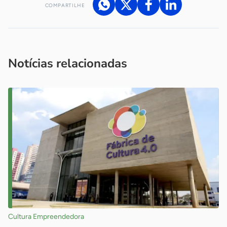
COMPARTILHE
Acesse nossos canais de atendimento
Ficou com alguma dúvida?
.
Se
você é um profissional da imprensa, entre em contato pelo
imprensa@sebrae.com.br
fale com a ASN em cada UF
ou
Notícias relacionadas
Cultura Empreendedora