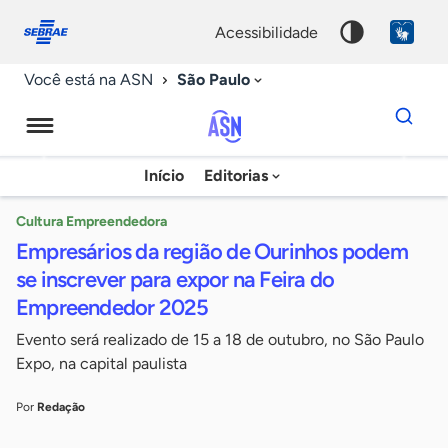
Fale
Acessibilidade
conosco
0
acessibilidade
9
São Paulo
Você está na ASN
Dados
para
busca
Agência
Início
Editorias
Palavra
Sebrae
chave
de
Cultura Empreendedora
Empresários da região de Ourinhos podem
Notícias
se inscrever para expor na Feira do
Empreendedor 2025
Evento será realizado de 15 a 18 de outubro, no São Paulo
Expo, na capital paulista
Por
Redação