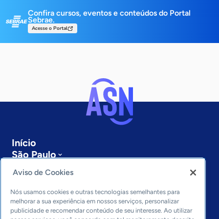
Confira cursos, eventos e conteúdos do Portal
Sebrae.
Acesse o Portal
Início
São Paulo
Sobre a ASN
Aviso de Cookies
Últimas notícias
Entre em contato
Nós usamos cookies e outras tecnologias semelhantes para
Editorias
melhorar a sua experiência em nossos serviços, personalizar
publicidade e recomendar conteúdo de seu interesse. Ao utilizar