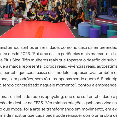
ransformou sonhos em realidade, como no caso da empreended
 feira desde 2023. “Foi uma das experiências mais marcantes da
a Plus Size. Três mulheres reais que toparam o desafio de subir
ue a marca representa: corpos reais, vivências reais, autoestim
te, percebi que cada passo das modelos representava também 
oda, sem padrões, sem rótulos, apenas sendo quem é. E princi
o sendo concretizado naquele momento”, contou a empreende
feira sua linha de roupas upcycling, que une sustentabilidade e 
oção de desfilar na FE25. “Ver minhas criações ganhando vida na
o que moda, foi a arte se transformando em movimento, em ex
rma de mostrar que cada peça pode renascer como uma obra de