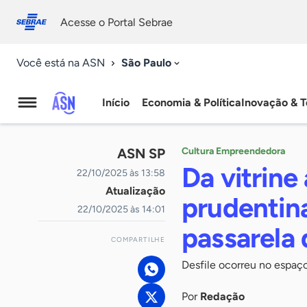
Fale
Acessibilidade
conosco
0
Acesse o Portal Sebrae
9
São Paulo
Você está na ASN
Início
Economia & Política
Inovação & T
Agência
Sebrae
ASN SP
Cultura Empreendedora
de
Da vitrin
22/10/2025 às 13:58
Atualização
Notícias
prudentina
22/10/2025 às 14:01
passarela
COMPARTILHE
Desfile ocorreu no espaç
Por
Redação