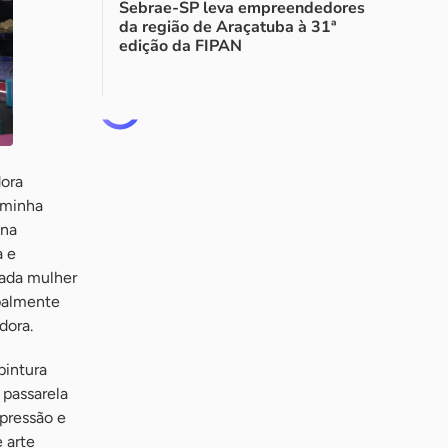
Sebrae-SP leva empreendedores
da região de Araçatuba à 31ª
edição da FIPAN
ora
 minha
 na
a e
cada mulher
palmente
dora.
pintura
 passarela
pressão e
 arte