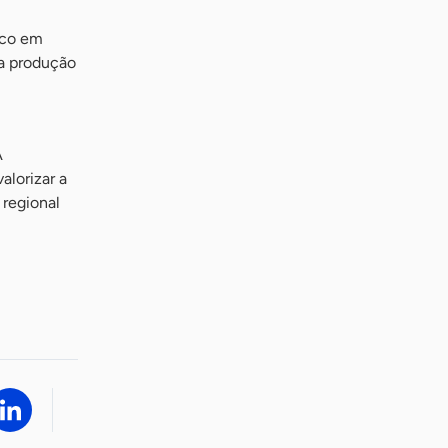
oco em
 a produção
A
alorizar a
 regional