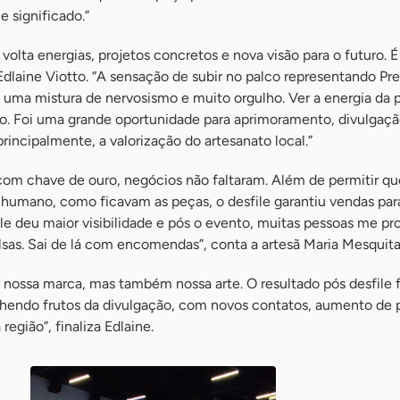
 e significado.”
volta energias, projetos concretos e nova visão para o futuro. É
dlaine Viotto. “A sensação de subir no palco representando Pr
l, uma mistura de nervosismo e muito orgulho. Ver a energia da p
ço. Foi uma grande oportunidade para aprimoramento, divulgaçã
incipalmente, a valorização do artesanato local.”
 com chave de ouro, negócios não faltaram. Além de permitir qu
 humano, como ficavam as peças, o desfile garantiu vendas par
le deu maior visibilidade e pós o evento, muitas pessoas me p
sas. Sai de lá com encomendas”, conta a artesã Maria Mesquita
 nossa marca, mas também nossa arte. O resultado pós desfile f
lhendo frutos da divulgação, com novos contatos, aumento de 
egião”, finaliza Edlaine.