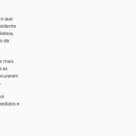
 o que
esidente
lateia,
o da
e mais
a as
rocuraram
.
oi
pedidos e