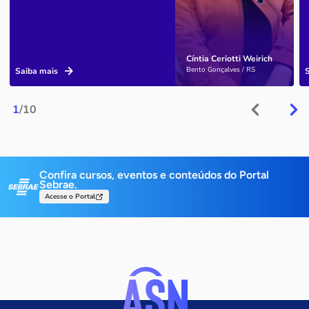
Cíntia Ceriotti Weirich
Bento Gonçalves / RS
Saiba mais
1
/10
Confira cursos, eventos e conteúdos do Portal
Sebrae.
Acesse o Portal