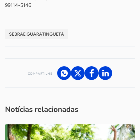
99114-5146
SEBRAE GUARATINGUETÁ
COMPARTILHE
Acesse nossos canais de atendimento
Ficou com alguma dúvida?
.
Se
você é um profissional da imprensa, entre em contato pelo
imprensa@sebrae.com.br
fale com a ASN em cada UF
ou
Notícias relacionadas