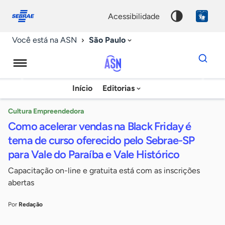
Fale
Acessibilidade
conosco
0
acessibilidade
9
São Paulo
Você está na ASN
Dados
para
busca
Agência
Início
Editorias
Palavra
Sebrae
chave
de
Cultura Empreendedora
Como acelerar vendas na Black Friday é
Notícias
tema de curso oferecido pelo Sebrae-SP
para Vale do Paraíba e Vale Histórico
Capacitação on-line e gratuita está com as inscrições
abertas
Por
Redação