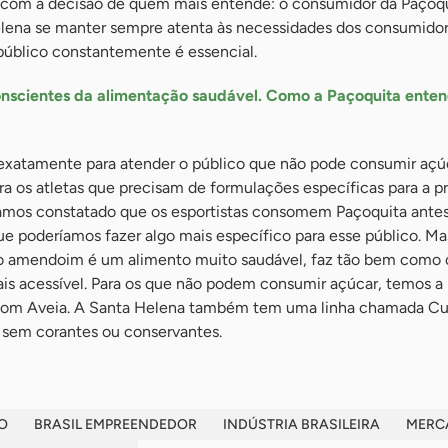
 com a decisão de quem mais entende: o consumidor da Paçoqu
ena se manter sempre atenta às necessidades dos consumidore
 público constantemente é essencial.
onscientes da alimentação saudável. Como a Paçoquita enten
exatamente para atender o público que não pode consumir açúc
ara os atletas que precisam de formulações específicas para a p
víamos constatado que os esportistas consomem Paçoquita antes
ue poderíamos fazer algo mais específico para esse público. Ma
 o amendoim é um alimento muito saudável, faz tão bem como 
ais acessível. Para os que não podem consumir açúcar, temos a
 com Aveia. A Santa Helena também tem uma linha chamada C
 sem corantes ou conservantes.
O
BRASIL EMPREENDEDOR
INDÚSTRIA BRASILEIRA
MERC