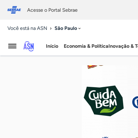
Fale
Acessibilidade
conosco
0
Acesse o Portal Sebrae
9
São Paulo
Você está na ASN
Início
Economia & Política
Inovação & T
Agência
Sebrae
de
Notícias