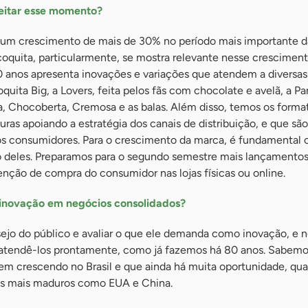
eitar esse momento?
um crescimento de mais de 30% no período mais importante d
açoquita, particularmente, se mostra relevante nesse crescimen
 anos apresenta inovações e variações que atendem a diversas
uita Big, a Lovers, feita pelos fãs com chocolate e avelã, a P
a, Chocoberta, Cremosa e as balas. Além disso, temos os format
uras apoiando a estratégia dos canais de distribuição, e que são
s consumidores. Para o crescimento da marca, é fundamental o
o deles. Preparamos para o segundo semestre mais lançamento
tenção de compra do consumidor nas lojas físicas ou online.
 inovação em negócios consolidados?
jo do público e avaliar o que ele demanda como inovação, e n
atendê-los prontamente, como já fazemos há 80 anos. Sabemo
 crescendo no Brasil e que ainda há muita oportunidade, qu
 mais maduros como EUA e China.