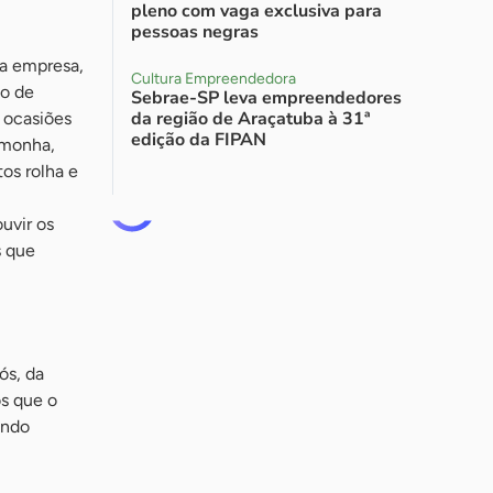
pleno com vaga exclusiva para
pessoas negras
a empresa,
Cultura Empreendedora
to de
Sebrae-SP leva empreendedores
da região de Araçatuba à 31ª
 ocasiões
edição da FIPAN
amonha,
os rolha e
uvir os
s que
ós, da
s que o
ando