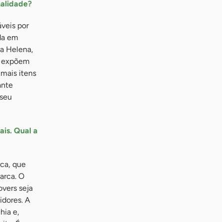
nalidade?
áveis por
da em
ta Helena,
a expõem
mais itens
ante
 seu
ais. Qual a
rca, que
arca. O
overs seja
idores. A
hia e,