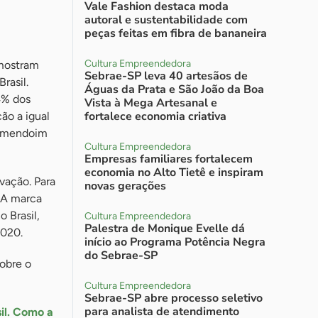
Vale Fashion destaca moda
autoral e sustentabilidade com
peças feitas em fibra de bananeira
Cultura Empreendedora
 mostram
Sebrae-SP leva 40 artesãos de
rasil.
Águas da Prata e São João da Boa
4% dos
Vista à Mega Artesanal e
fortalece economia criativa
ão a igual
e amendoim
Cultura Empreendedora
Empresas familiares fortalecem
economia no Alto Tietê e inspiram
vação. Para
novas gerações
. A marca
 Brasil,
Cultura Empreendedora
Palestra de Monique Evelle dá
2020.
início ao Programa Potência Negra
do Sebrae-SP
sobre o
Cultura Empreendedora
Sebrae-SP abre processo seletivo
para analista de atendimento
il. Como a