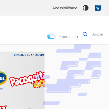
acessibilidade
Dados
Buscar
para
Modo claro
busca
Palavra
chave