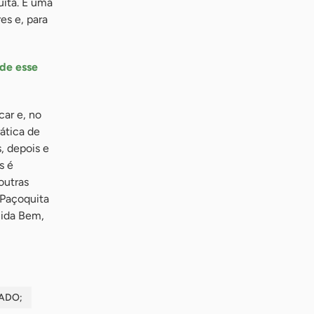
ita. É uma
s e, para
de esse
ar e, no
rática de
, depois e
s é
outras
 Paçoquita
uida Bem,
ADO;