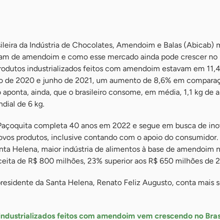
ileira da Indústria de Chocolates, Amendoim e Balas (Abicab)
stam de amendoim e como esse mercado ainda pode crescer no B
rodutos industrializados feitos com amendoim estavam em 11,
julho de 2020 e junho de 2021, um aumento de 8,6% em comparaç
o aponta, ainda, que o brasileiro consome, em média, 1,1 kg d
dial de 6 kg.
 Paçoquita completa 40 anos em 2022 e segue em busca de ino
 novos produtos, inclusive contando com o apoio do consumidor
nta Helena, maior indústria de alimentos à base de amendoim no
ceita de R$ 800 milhões, 23% superior aos R$ 650 milhões de 
 presidente da Santa Helena, Renato Feliz Augusto, conta mais 
ndustrializados feitos com amendoim vem crescendo no Bras