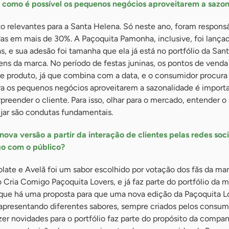
 como é possível os pequenos negócios aproveitarem a sazo
to relevantes para a Santa Helena. Só neste ano, foram respons
s em mais de 30%. A Paçoquita Pamonha, inclusive, foi lança
as, e sua adesão foi tamanha que ela já está no portfólio da San
ns da marca. No período de festas juninas, os pontos de vend
e produto, já que combina com a data, e o consumidor procura 
a os pequenos negócios aproveitarem a sazonalidade é import
preender o cliente. Para isso, olhar para o mercado, entender o
ejar são condutas fundamentais.
ova versão a partir da interação de clientes pelas redes soci
go com o público?
late e Avelã foi um sabor escolhido por votação dos fãs da ma
Cria Comigo Paçoquita Lovers, e já faz parte do portfólio da m
o que há uma proposta para que uma nova edição da Paçoquita L
apresentando diferentes sabores, sempre criados pelos consum
r novidades para o portfólio faz parte do propósito da compan