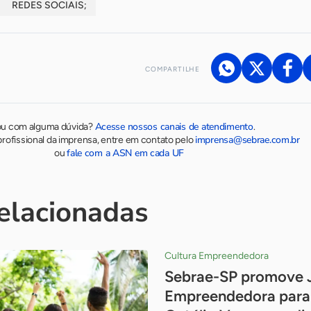
REDES SOCIAIS;
COMPARTILHE
Acesse nossos canais de atendimento
ou com alguma dúvida?
.
imprensa@sebrae.com.br
rofissional da imprensa, entre em contato pelo
fale com a ASN em cada UF
ou
relacionadas
Cultura Empreendedora
Sebrae-SP promove 
Empreendedora para 