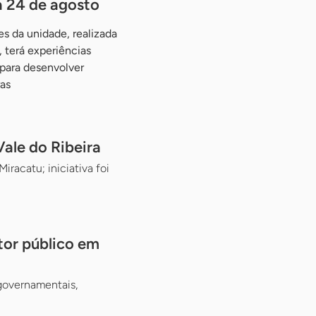
a 24 de agosto
s da unidade, realizada
 terá experiências
 para desenvolver
as
ale do Ribeira
racatu; iniciativa foi
tor público em
 governamentais,