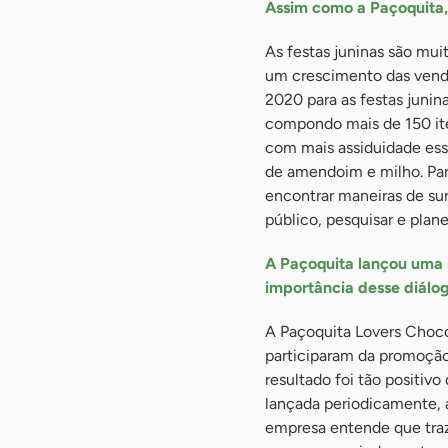
Assim como a Paçoquita,
As festas juninas são mui
um crescimento das venda
2020 para as festas junin
compondo mais de 150 ite
com mais assiduidade ess
de amendoim e milho. Par
encontrar maneiras de sur
público, pesquisar e plan
A Paçoquita lançou uma n
importância desse diálo
A Paçoquita Lovers Choco
participaram da promoção 
resultado foi tão positiv
lançada periodicamente, 
empresa entende que traze