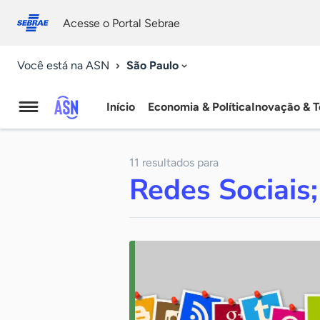
Fale
Acessibilidade
conosco
0
Acesse o Portal Sebrae
9
São Paulo
Você está na ASN
Início
Economia & Política
Inovação & T
Agência
Sebrae
11 resultados para
de
Redes Sociais;
Notícias