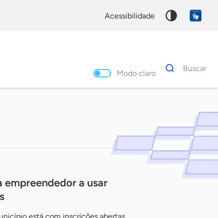
acessibilidade
Dados
Buscar
para
Modo claro
busca
Palavra
chave
a empreendedor a usar
s
nicípio está com inscrições abertas