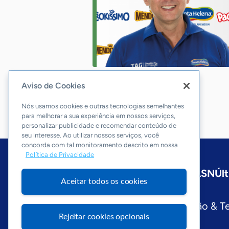
Aviso de Cookies
Nós usamos cookies e outras tecnologias semelhantes
para melhorar a sua experiência em nossos serviços,
personalizar publicidade e recomendar conteúdo de
seu interesse. Ao utilizar nossos serviços, você
concorda com tal monitoramento descrito em nossa
Política de Privacidade
Início
São Paulo
Sobre a ASN
Últ
Aceitar todos os cookies
Editorias
Economia & Política
Inovação & T
Rejeitar cookies opcionais