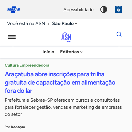
Fale
Acessibilidade
conosco
0
acessibilidade
9
São Paulo
Você está na ASN
Dados
para
busca
Agência
Início
Editorias
Palavra
Sebrae
chave
de
Cultura Empreendedora
Araçatuba abre inscrições para trilha
Notícias
gratuita de capacitação em alimentação
fora do lar
Prefeitura e Sebrae-SP oferecem cursos e consultorias
para fortalecer gestão, vendas e marketing de empresas
do setor
Por
Redação