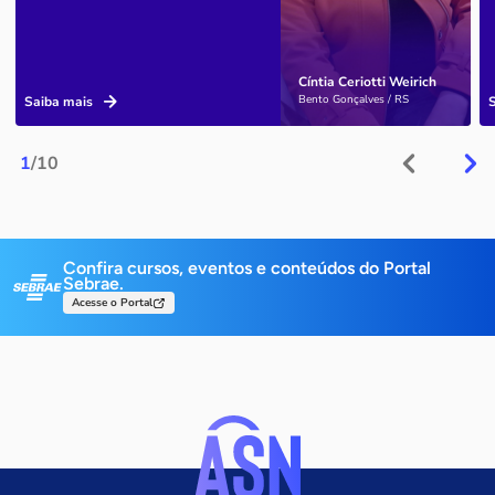
Cíntia Ceriotti Weirich
Bento Gonçalves / RS
Saiba mais
1
/10
Confira cursos, eventos e conteúdos do Portal
Sebrae.
Acesse o Portal