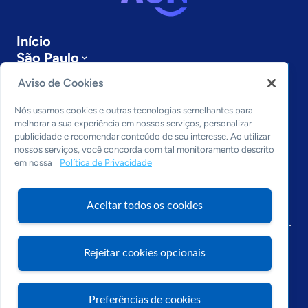
Início
São Paulo
Sobre a ASN
Aviso de Cookies
Últimas notícias
Entre em contato
Nós usamos cookies e outras tecnologias semelhantes para
Editorias
melhorar a sua experiência em nossos serviços, personalizar
publicidade e recomendar conteúdo de seu interesse. Ao utilizar
Economia & Política
nossos serviços, você concorda com tal monitoramento descrito
em nossa
Política de Privacidade
Inovação & Tecnologia
Cultura empreendedora
Dados
Aceitar todos os cookies
Arquivo
Rejeitar cookies opcionais
Preferências de cookies