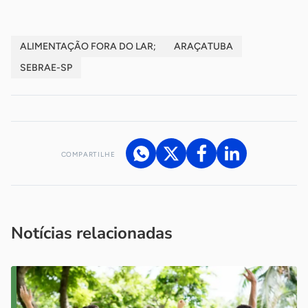
ALIMENTAÇÃO FORA DO LAR;
ARAÇATUBA
SEBRAE-SP
COMPARTILHE
Acesse nossos canais de atendimento
Ficou com alguma dúvida?
.
Se
você é um profissional da imprensa, entre em contato pelo
imprensa@sebrae.com.br
fale com a ASN em cada UF
ou
Notícias relacionadas