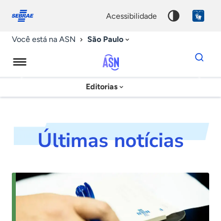
Fale
Acessibilidade
conosco
0
acessibilidade
9
São Paulo
Você está na ASN
Dados
para
busca
Agência
Editorias
Palavra
Sebrae
chave
de
Notícias
Últimas notícias