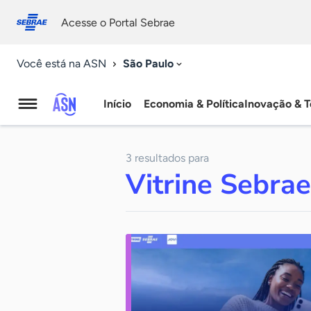
Fale
Acessibilidade
conosco
0
Acesse o Portal Sebrae
9
São Paulo
Você está na ASN
Início
Economia & Política
Inovação & T
Agência
Sebrae
3 resultados para
de
Vitrine Sebrae
Notícias