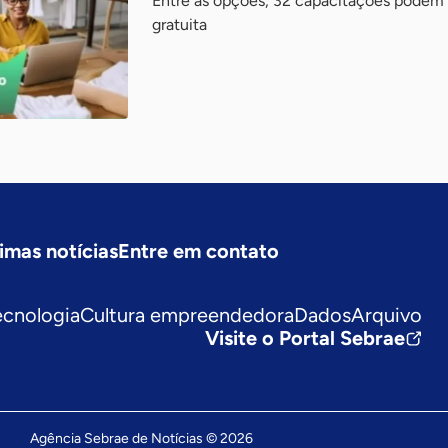
Entre as opções, 32 capacitações podem 
gratuita
imas notícias
Entre em contato
ecnologia
Cultura empreendedora
Dados
Arquivo
Visite o Portal Sebrae
Agência Sebrae de Notícias © 2026