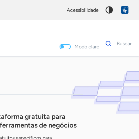
acessibilidade
Dados
Buscar
para
Modo claro
busca
Palavra
chave
aforma gratuita para
ferramentas de negócios
atuitos específicos para