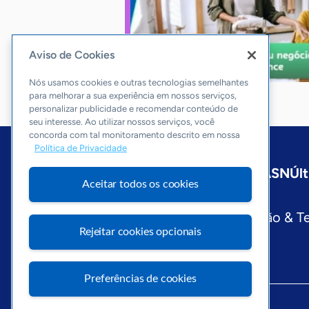
Aviso de Cookies
Nós usamos cookies e outras tecnologias semelhantes
para melhorar a sua experiência em nossos serviços,
personalizar publicidade e recomendar conteúdo de
seu interesse. Ao utilizar nossos serviços, você
concorda com tal monitoramento descrito em nossa
Política de Privacidade
Início
São Paulo
Sobre a ASN
Últ
Aceitar todos os cookies
Editorias
Economia & Política
Inovação & T
Rejeitar cookies opcionais
Preferências de cookies