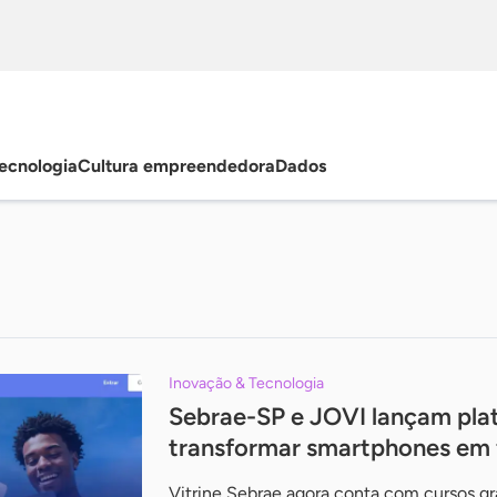
ecnologia
Cultura empreendedora
Dados
Inovação & Tecnologia
Sebrae-SP e JOVI lançam plat
transformar smartphones em 
Vitrine Sebrae agora conta com cursos gr