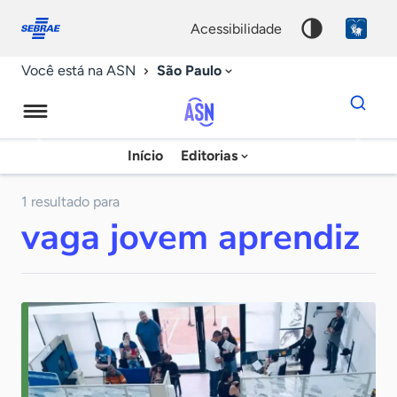
Fale
Acessibilidade
conosco
0
acessibilidade
9
São Paulo
Você está na ASN
Dados
para
busca
Agência
Início
Editorias
Palavra
Sebrae
chave
de
1 resultado para
vaga jovem aprendiz
Notícias