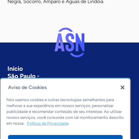
Negra, Socorro, Amparo e Águas de Lindóia
Início
São Paulo
Sobre a ASN
Aviso de Cookies
Últimas notícias
Entre em contato
Nós usamos cookies e outras tecnologias semelhantes para
Editorias
melhorar a sua experiência em nossos serviços, personalizar
publicidade e recomendar conteúdo de seu interesse. Ao utilizar
Economia & Política
nossos serviços, você concorda com tal monitoramento descrito
em nossa
Política de Privacidade
Inovação & Tecnologia
Cultura empreendedora