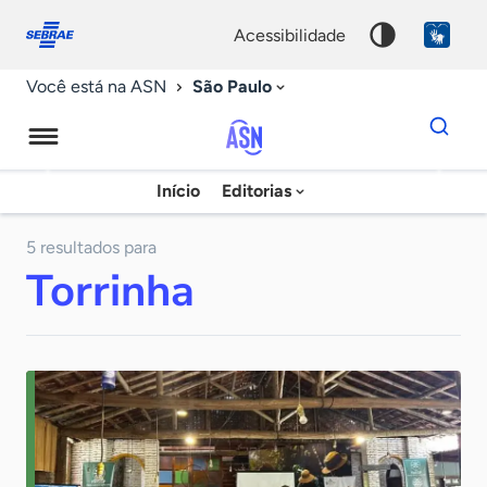
Fale
Acessibilidade
conosco
0
acessibilidade
9
São Paulo
Você está na ASN
Dados
para
busca
Agência
Início
Editorias
Palavra
Sebrae
chave
de
5 resultados para
Torrinha
Notícias