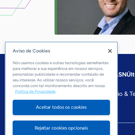
Aviso de Cookies
Nós usamos cookies e outras tecnologias semelhantes
para melhorar a sua experiência em nossos serviços,
Início
São Paulo
Sobre a ASN
Últ
personalizar publicidade e recomendar conteúdo de
seu interesse. Ao utilizar nossos serviços, você
Editorias
concorda com tal monitoramento descrito em nossa
Política de Privacidade
Economia & Política
Inovação & T
Aceitar todos os cookies
Rejeitar cookies opcionais