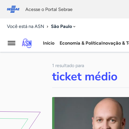
Fale
Acessibilidade
conosco
0
Acesse o Portal Sebrae
9
São Paulo
Você está na ASN
Início
Economia & Política
Inovação & T
Agência
Sebrae
1 resultado para
de
ticket médio
Notícias