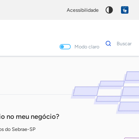
acessibilidade
Dados
Buscar
para
Modo claro
busca
Palavra
chave
io no meu negócio?
ios do Sebrae-SP