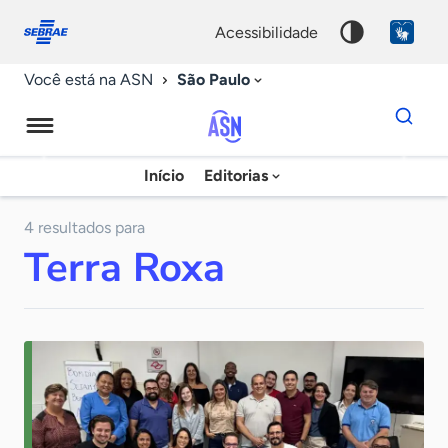
Fale
Acessibilidade
conosco
0
acessibilidade
9
São Paulo
Você está na ASN
Dados
para
busca
Agência
Início
Editorias
Palavra
Sebrae
chave
de
4 resultados para
Terra Roxa
Notícias