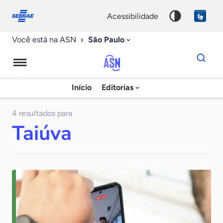
Fale
Acessibilidade
conosco
0
acessibilidade
9
São Paulo
Você está na ASN
Dados
para
busca
Agência
Início
Editorias
Palavra
Sebrae
chave
de
4 resultados para
Taiúva
Notícias