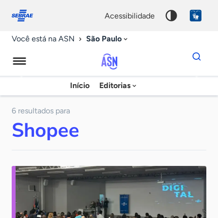
Fale
Acessibilidade
conosco
0
acessibilidade
9
São Paulo
Você está na ASN
Dados
para
busca
Agência
Início
Editorias
Palavra
Sebrae
chave
de
6 resultados para
Shopee
Notícias