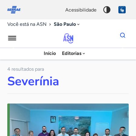
Fale
Acessibilidade
conosco
0
acessibilidade
9
São Paulo
Você está na ASN
Dados
para
busca
Agência
Início
Editorias
Palavra
Sebrae
chave
de
4 resultados para
Severínia
Notícias