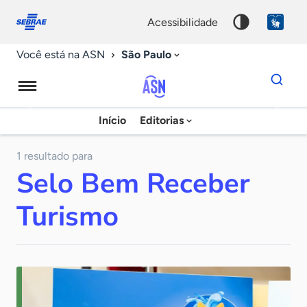
Fale
Acessibilidade
conosco
0
acessibilidade
9
São Paulo
Você está na ASN
Dados
para
busca
Agência
Início
Editorias
Palavra
Sebrae
chave
de
1 resultado para
Selo Bem Receber
Notícias
Turismo