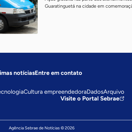
Guaratinguetá na cidade em comemoração
imas notícias
Entre em contato
ecnologia
Cultura empreendedora
Dados
Arquivo
Visite o Portal Sebrae
Agência Sebrae de Notícias © 2026