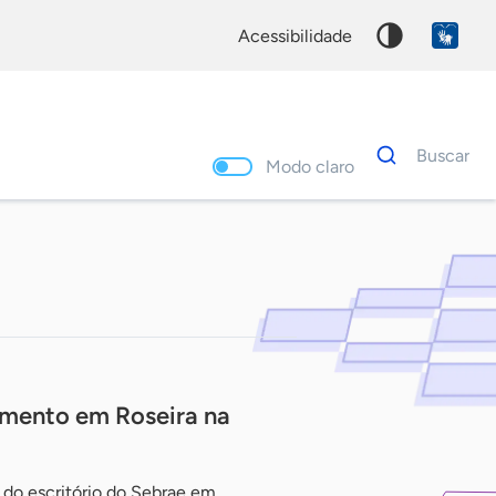
acessibilidade
Dados
Buscar
para
Modo claro
busca
Palavra
chave
imento em Roseira na
 do escritório do Sebrae em