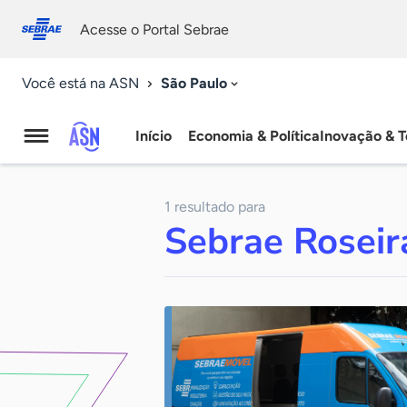
Fale
Acessibilidade
conosco
0
Acesse o Portal Sebrae
9
São Paulo
Você está na ASN
Início
Economia & Política
Inovação & T
Agência
Sebrae
1 resultado para
de
Sebrae Roseir
Notícias