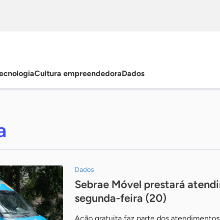
ecnologia
Cultura empreendedora
Dados
a
Dados
Sebrae Móvel prestará atend
segunda-feira (20)
Ação gratuita faz parte dos atendimentos